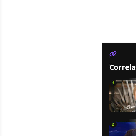
Correla
1
2