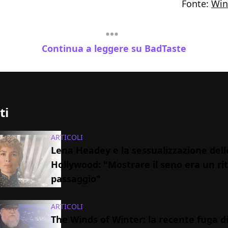
Fonte:
Win
Continua a leggere su BadTaste
ti
ARTICOLI
Lena Headey e la sessualizzazione del
Hollywood: "Mostrare il seno era un rit
passaggio"
ARTICOLI
The Winds of Winter: la recente fuga di