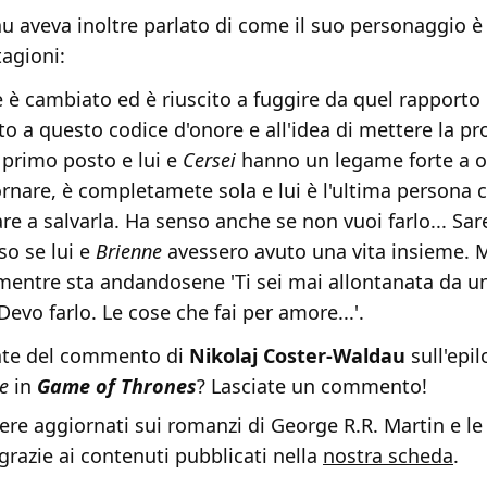
u aveva inoltre parlato di come il suo personaggio è
tagioni:
e è cambiato ed è riuscito a fuggire da quel rapporto 
to a questo codice d'onore e all'idea di mettere la pr
l primo posto e lui e
Cersei
hanno un legame forte a og
rnare, è completamete sola e lui è l'ultima persona 
re a salvarla. Ha senso anche se non vuoi farlo... Sa
so se lui e
Brienne
avessero avuto una vita insieme. M
 mentre sta andandosene 'Ti sei mai allontanata da u
Devo farlo. Le cose che fai per amore...'.
ate del commento di
Nikolaj Coster-Waldau
sull'epil
e
in
Game of Thrones
? Lasciate un commento!
re aggiornati sui romanzi di George R.R. Martin e le 
i grazie ai contenuti pubblicati nella
nostra scheda
.