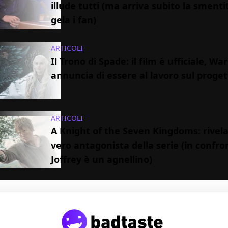
illude tutti (ma arriva subito la smenti
gela i fan)
ARTICOLI
Il Trono di Spade: il film è ufficiale, Wa
annuncia di essere al lavoro sul proge
ARTICOLI
A Knight of the Seven Kingdoms: rivelat
vero antagonista della serie (in confro
Joffrey è un agnellino)