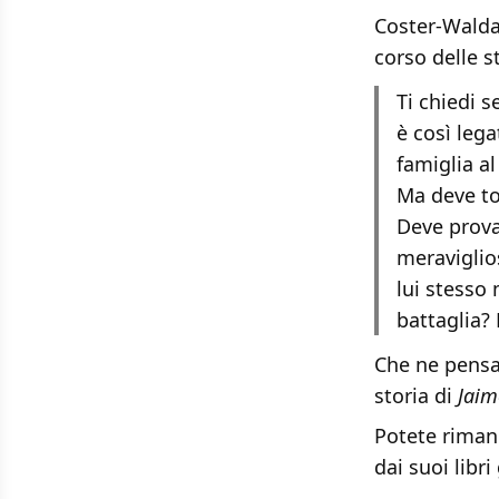
Coster-Walda
corso delle s
Ti chiedi s
è così lega
famiglia a
Ma deve to
Deve prova
meraviglio
lui stesso
battaglia? 
Che ne pens
storia di
Jaim
Potete rimane
dai suoi libr