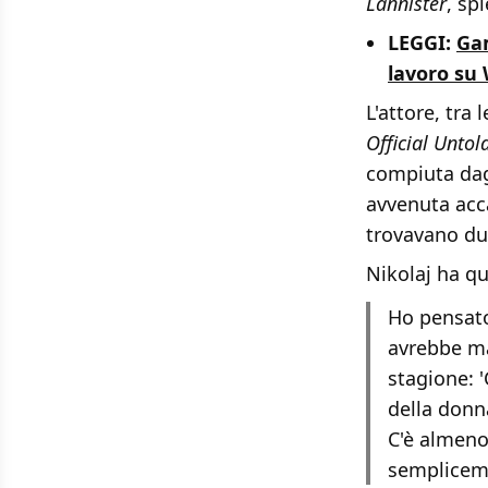
Lannister
, sp
LEGGI:
Gam
lavoro su 
L'attore, tra 
Official Untol
compiuta dag
avvenuta acc
trovavano du
Nikolaj ha qu
Ho pensato
avrebbe ma
stagione: '
della donn
C'è almeno
sempliceme