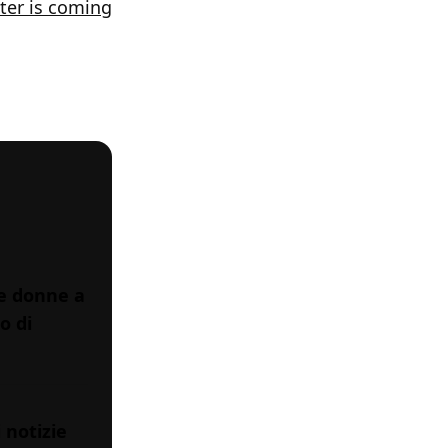
ter is coming
le donne a
o di
 notizie