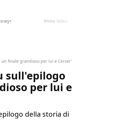
isney+
Prime Video
 un finale grandioso per lui e Cersei"
 sull'epilogo
dioso per lui e
pilogo della storia di