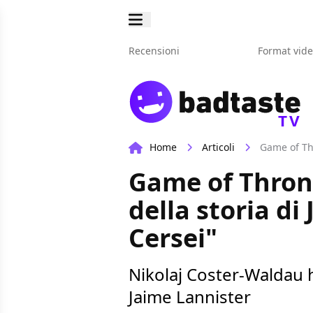
Recensioni
Format vid
TV
Home
Articoli
Game of Thr
Game of Throne
della storia di
Cersei"
Nikolaj Coster-Waldau h
Jaime Lannister