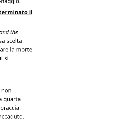
onaggio.
terminato il
 and the
ssa scelta
are la morte
i si
i non
a quarta
 braccia
 accaduto.