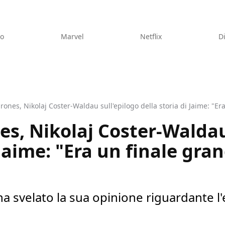
eo
Marvel
Netflix
D
ones, Nikolaj Coster-Waldau sull'epilogo della storia di Jaime: "Era
s, Nikolaj Coster-Waldau
 Jaime: "Era un finale gran
a svelato la sua opinione riguardante l'e