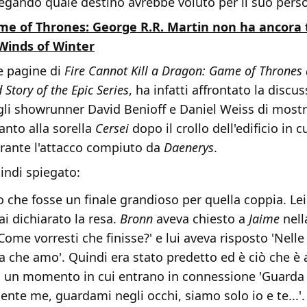
iegando quale destino avrebbe voluto per il suo pers
e of Thrones: George R.R. Martin non ha ancora 
Winds of Winter
le pagine di
Fire Cannot Kill a Dragon: Game of Thrones
d Story of the Epic Series
, ha infatti affrontato la discu
li showrunner David Benioff e Daniel Weiss di mostr
anto alla sorella
Cersei
dopo il crollo dell'edificio in cu
rante l'attacco compiuto da
Daenerys
.
indi spiegato:
 che fosse un finale grandioso per quella coppia. Le
i dichiarato la resa.
Bronn
aveva chiesto a
Jaime
nell
Come vorresti che finisse?' e lui aveva risposto 'Nelle
a che amo'. Quindi era stato predetto ed è ciò che è
 un momento in cui entrano in connessione 'Guarda
nte me, guardami negli occhi, siamo solo io e te...'.