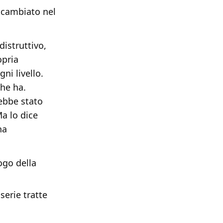
 cambiato nel
distruttivo,
opria
ni livello.
che ha.
rebbe stato
a lo dice
na
ogo della
serie tratte