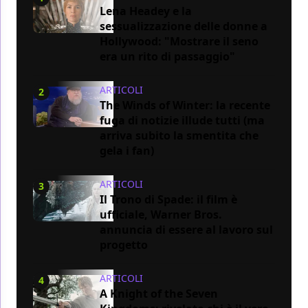
Lena Headey e la
sessualizzazione delle donne a
Hollywood: "Mostrare il seno
era un rito di passaggio"
ARTICOLI
2
The Winds of Winter: la recente
fuga di notizie illude tutti (ma
arriva subito la smentita che
gela i fan)
ARTICOLI
3
Il Trono di Spade: il film è
ufficiale, Warner Bros.
annuncia di essere al lavoro sul
progetto
ARTICOLI
4
A Knight of the Seven