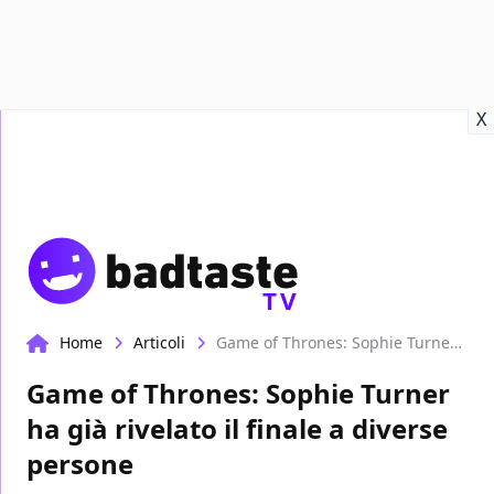
Recensioni
Format video
Marvel
Netflix
Disney+
Prime
X
TV
Home
Articoli
Game of Thrones: Sophie Turner ha già rivelato il finale a diverse persone
Game of Thrones: Sophie Turner
ha già rivelato il finale a diverse
persone