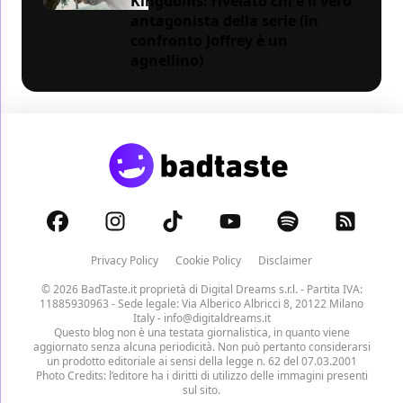
Kingdoms: rivelato chi è il vero
antagonista della serie (in
confronto Joffrey è un
agnellino)
Privacy Policy
Cookie Policy
Disclaimer
© 2026 BadTaste.it proprietà di
Digital Dreams s.r.l.
- Partita IVA:
11885930963 - Sede legale: Via Alberico Albricci 8, 20122 Milano
Italy -
info@digitaldreams.it
Questo blog non è una testata giornalistica, in quanto viene
aggiornato senza alcuna periodicità. Non può pertanto considerarsi
un prodotto editoriale ai sensi della legge n. 62 del 07.03.2001
Photo Credits: l’editore ha i diritti di utilizzo delle immagini presenti
sul sito.