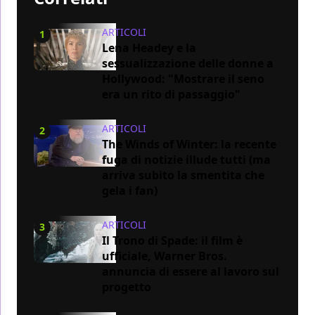
ARTICOLI
1
Lena Headey e la
sessualizzazione delle donne a
Hollywood: "Mostrare il seno
era un rito di passaggio"
ARTICOLI
2
The Winds of Winter: la recente
fuga di notizie illude tutti (ma
arriva subito la smentita che
gela i fan)
ARTICOLI
3
Il Trono di Spade: il film è
ufficiale, Warner Bros.
annuncia di essere al lavoro sul
progetto