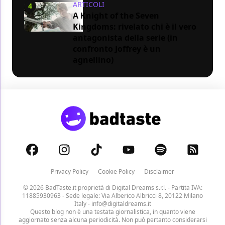
ARTICOLI
4
A Knight of the Seven
Kingdoms: rivelato chi è il vero
antagonista della serie (in
confronto Joffrey è un
agnellino)
Privacy Policy
Cookie Policy
Disclaimer
© 2026 BadTaste.it proprietà di
Digital Dreams s.r.l.
- Partita IVA:
11885930963 - Sede legale: Via Alberico Albricci 8, 20122 Milano
Italy -
info@digitaldreams.it
Questo blog non è una testata giornalistica, in quanto viene
aggiornato senza alcuna periodicità. Non può pertanto considerarsi