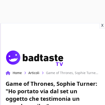
Recensioni
Format video
Marvel
Netflix
Disney+
Prime
X
TV
Home
Articoli
Game of Thrones, Sophie Turner: "Ho portato via dal set un oggetto che testimonia un grande spoiler"
Game of Thrones, Sophie Turner:
"Ho portato via dal set un
oggetto che testimonia un