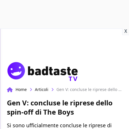
Recensioni
Format video
Marvel
Netflix
Disney+
Prime
X
TV
Home
Articoli
Gen V: concluse le riprese dello spin-off di The Boys
Gen V: concluse le riprese dello
spin-off di The Boys
Si sono ufficialmente concluse le riprese di