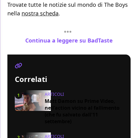
Trovate tutte le notizie sul mondo di The Boys
nella
nostra scheda
.
Continua a leggere su BadTaste
Correlati
ARTICOLI
1
Matt Damon su Prime Video,
nell'action vicino al fallimento
(che fu salvato dall'11
settembre)
ARTICOLI
2