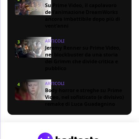
Su Prime Video, il capolavoro
dell'animazione DreamWorks
ancora imbattibile dopo più di
vent'anni
ARTICOLI
3
Jeremy Renner su Prime Video,
nel blockbuster da una storia
dei Grimm che divide critica e
pubblico
ARTICOLI
4
Body horror e streghe su Prime
Video, nel sofisticato (e divisivo)
remake di Luca Guadagnino