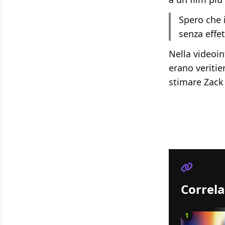
Spero che 
senza effet
Nella videoin
erano veritie
stimare Zack 
Correla
1