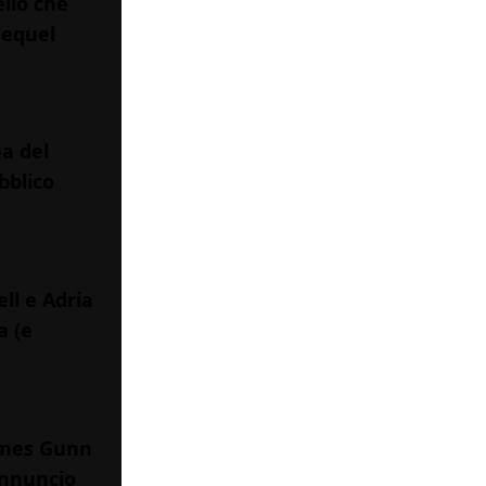
llo che
sequel
ea del
bblico
ll e Adria
a (e
James Gunn
annuncio