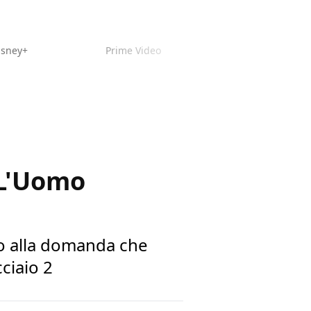
isney+
Prime Video
 L'Uomo
sto alla domanda che
ciaio 2