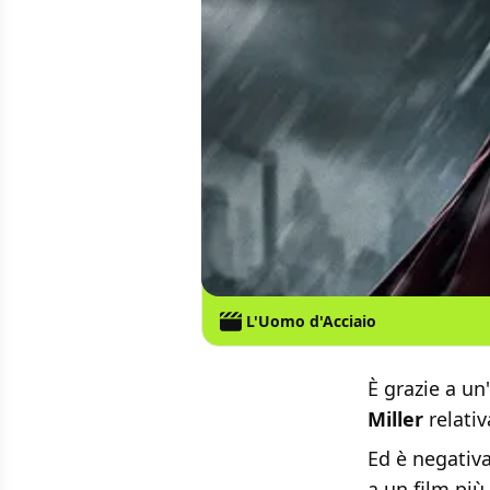
L'Uomo d'Acciaio
È grazie a un'
Miller
relativ
Ed è negativa
a un film più 