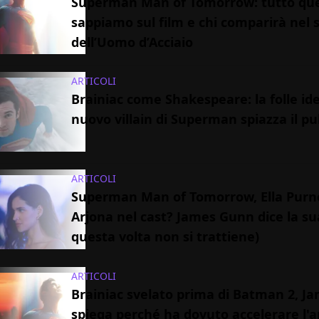
Superman Man of Tomorrow: tutto que
sappiamo sul film e chi comparirà nel 
dell’Uomo d’Acciaio
ARTICOLI
Brainiac come Shakespeare: la folle id
nuovo villain di Superman spiazza il pu
ARTICOLI
Superman Man of Tomorrow, Ella Purne
Arjona nel cast? James Gunn dice la su
questa volta non si trattiene)
ARTICOLI
Brainiac svelato prima di Batman 2, 
spiega perché ha dovuto accelerare l'