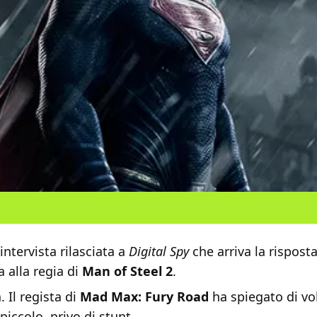
intervista rilasciata a
Digital Spy
che arriva la rispost
a alla regia di
Man of Steel 2
.
. Il regista di
Mad Max: Fury Road
ha spiegato di vo
piccolo, privo di stunt.