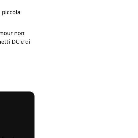
 piccola
rumour non
etti DC e di