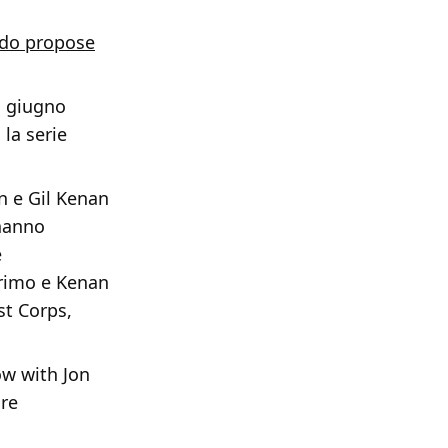
ndo propose
a giugno
 la serie
n e Gil Kenan
 hanno
e
primo e Kenan
st Corps,
ow with Jon
ure