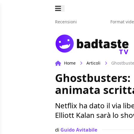
Recensioni
Format vid
TV
Home
Articoli
Ghostbuster
Ghostbusters: 
animata scritta
Netflix ha dato il via l
Elliott Kalan sarà lo s
di
Guido Avitabile