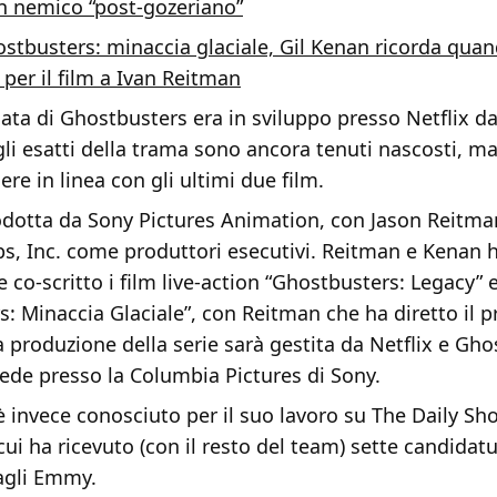
n nemico “post-gozeriano”
stbusters: minaccia glaciale, Gil Kenan ricorda qua
 per il film a Ivan Reitman
ata di Ghostbusters era in sviluppo presso Netflix d
gli esatti della trama sono ancora tenuti nascosti, ma
re in linea con gli ultimi due film.
rodotta da Sony Pictures Animation, con Jason Reitma
ps, Inc. come produttori esecutivi. Reitman e Kenan
co-scritto i film live-action “Ghostbusters: Legacy” 
: Minaccia Glaciale”, con Reitman che ha diretto il 
a produzione della serie sarà gestita da Netflix e Gho
sede presso la Columbia Pictures di Sony.
 è invece conosciuto per il suo lavoro su The Daily Sh
cui ha ricevuto (con il resto del team) sette candidat
agli Emmy.