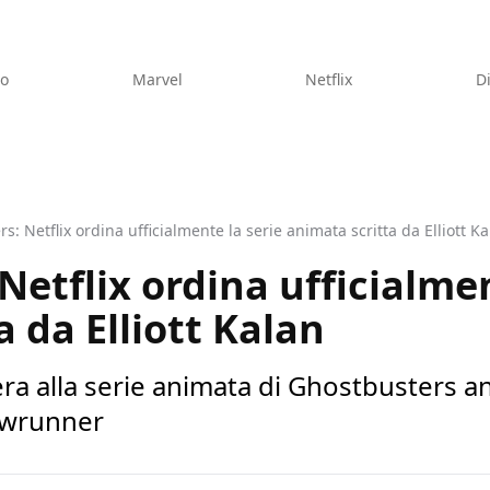
eo
Marvel
Netflix
D
s: Netflix ordina ufficialmente la serie animata scritta da Elliott K
Netflix ordina ufficialmen
 da Elliott Kalan
ibera alla serie animata di Ghostbusters 
howrunner