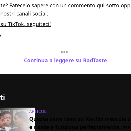
te? Fatecelo sapere con un commento qui sotto opp
 nostri canali social.
su TikTok, seguiteci!
y
Continua a leggere su BadTaste
ti
ARTICOLI
Questa serie teen su Netflix mescola s
e risate e funziona perfettamente, m