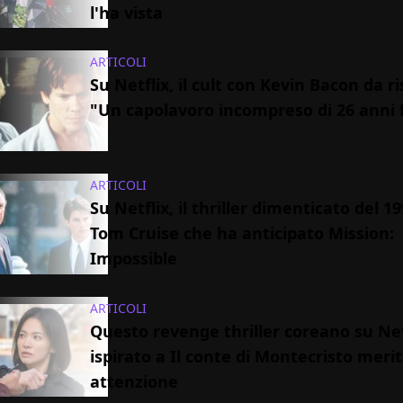
l'ha vista
ARTICOLI
Su Netflix, il cult con Kevin Bacon da ri
"Un capolavoro incompreso di 26 anni 
ARTICOLI
Su Netflix, il thriller dimenticato del 1
Tom Cruise che ha anticipato Mission:
Impossible
ARTICOLI
Questo revenge thriller coreano su Net
ispirato a Il conte di Montecristo merit
attenzione