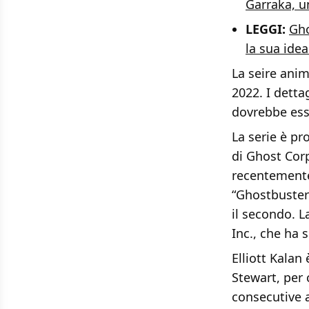
Garraka, u
LEGGI:
Gho
la sua idea
La seire anim
2022. I detta
dovrebbe esse
La serie è p
di Ghost Cor
recentemente 
“Ghostbusters
il secondo. L
Inc., che ha 
Elliott Kalan
Stewart, per 
consecutive 