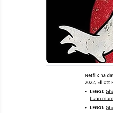
Netflix ha dat
2022, Elliott
LEGGI:
Gho
buon mome
LEGGI:
Gho