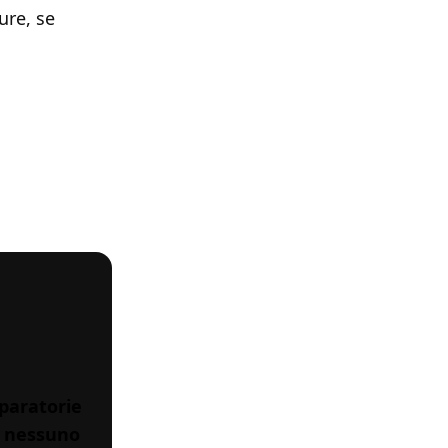
ure, se
paratorie
a nessuno