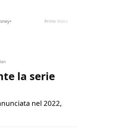
isney+
Prime Video
alan
te la serie
annunciata nel 2022,