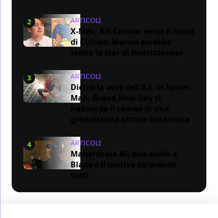
ARTICOLI
2
X-Men, Kit Connor verso il ruolo
di Ciclope: Marvel avrebbe
scelto la star di Heartstopper
ARTICOLI
3
Dietro la voce dell'A.I. in Spider-
Man: Brand New Day si
nasconde il cameo di una
grandissima attrice britannica
ARTICOLI
4
Mahershala Ali dice addio a
Blade e il motivo sorprende
tutti