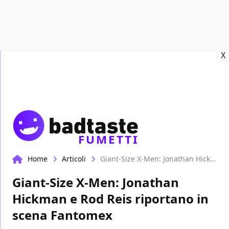
Recensioni
Format video
Marvel
Netflix
Disney+
Prime
X
FUMETTI
Home
Articoli
Giant-Size X-Men: Jonathan Hickman e Rod Reis riportano in scena Fantomex
Giant-Size X-Men: Jonathan
Hickman e Rod Reis riportano in
scena Fantomex