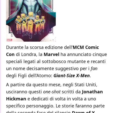
Durante la scorsa edizione dell’
MCM Comic
Con
di Londra, la
Marvel
ha annunciato cinque
speciali legati al sottobosco mutante e recanti
un nome decisamente suggestivo per i
fan
degli Figli dell’Atomo:
Giant-Size X-Men
.
A partire da questo mese, negli Stati Uniti,
usciranno questi
one-shot
scritti da
Jonathan
Hickman
e dedicati di volta in volta a uno
specifico personaggio. Le storie faranno parte
della seconda fase del rilancio
Dawn of X
,