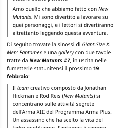
Amo quello che abbiamo fatto con
New
Mutants
. Mi sono divertito a lavorare su
quei personaggi, e i lettori si divertiranno
altrettanto leggendo questa avventura.
Di seguito trovate la sinossi di
Giant-Size X-
Men: Fantomex
e una
gallery
con due tavole
tratte da
New Mutants #7
, in uscita nelle
fumetterie statunitensi il prossimo
19
febbraio
:
Il
team
creativo composto da Jonathan
Hickman e Rod Reis (
New Mutants
) si
concentrano sulle attività segrete
dell’Arma XIII del Programma Arma Plus.
Un assassino che ha scelto la vita del
ladro gentiluomo, Fantomex è sempre