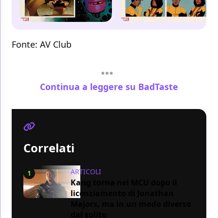
Fonte:
AV Club
Continua a leggere su BadTaste
Correlati
ARTICOLI
1
Kang torna nel MCU dopo il
licenziamento di Jonathan
Majors, ma in un modo diverso
dal solito