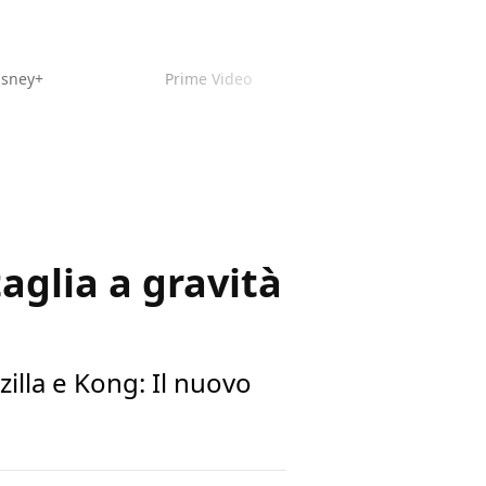
isney+
Prime Video
aglia a gravità
illa e Kong: Il nuovo