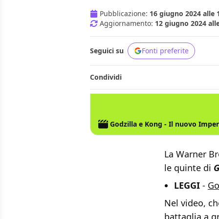
Pubblicazione:
16 giugno 2024 alle 
Aggiornamento:
12 giugno 2024 all
Seguici su
Fonti preferite
Condividi
WARNER BROS.
GODZILLA
KING KONG
Godzilla e Kong - Il nuovo Impe
La Warner Bro
le quinte di
G
LEGGI
-
Go
Nel video, ch
battaglia a g