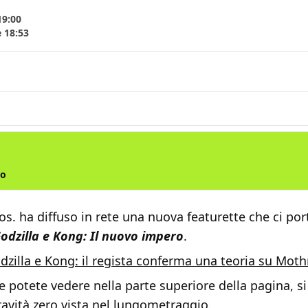
19:00
e 18:53
ro
s. ha diffuso in rete una nuova featurette che ci por
odzilla e Kong: Il nuovo impero
.
dzilla e Kong: il regista conferma una teoria su Moth
e potete vedere nella parte superiore della pagina, si
ravità zero vista nel lungometraggio.