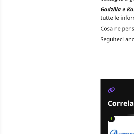
Godzilla e K
tutte le info
Cosa ne pens
Seguiteci an
Correla
1