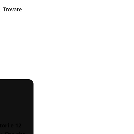
. Trovate
ori e 12
i. Ora che