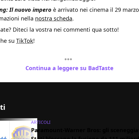
ong: Il nuovo impero
è arrivato nei cinema il 29 marzo
rmazioni nella
nostra scheda
.
ate? Diteci la vostra nei commenti qua sotto!
che su
TikTok
!
Continua a leggere su BadTaste
ti
ARTICOLI
Paramount-Warner Bros: gli sceneggiat
Stati bloccano la fusione da 111 miliard