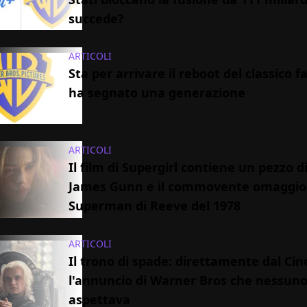
succede?
ARTICOLI
Sta per arrivare il reboot del classico 
ha segnato una generazione
ARTICOLI
Il film di Supergirl contiene un pezzo di
James Gunn e il commovente omaggio
Superman di Reeve del 1978
ARTICOLI
Il trono di spade: direttamente dal C
l'annuncio di Warner Bros che nessuno
aspettava