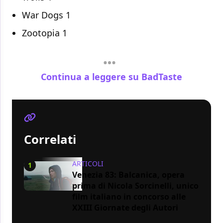
War Dogs 1
Zootopia 1
Continua a leggere su BadTaste
Correlati
ARTICOLI
1
Venezia 83: Balcanica, opera
prima di Nicola Sorcinelli, unico
film italiano in concorso alle
XXIII Giornate degli Autori