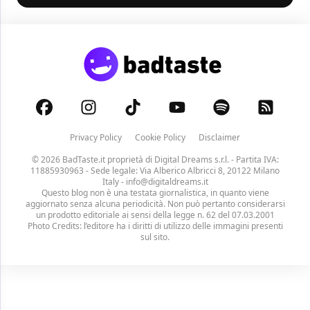
Privacy Policy
Cookie Policy
Disclaimer
© 2026 BadTaste.it proprietà di
Digital Dreams s.r.l.
- Partita IVA:
11885930963 - Sede legale: Via Alberico Albricci 8, 20122 Milano
Italy -
info@digitaldreams.it
Questo blog non è una testata giornalistica, in quanto viene
aggiornato senza alcuna periodicità. Non può pertanto considerarsi
un prodotto editoriale ai sensi della legge n. 62 del 07.03.2001
Photo Credits: l’editore ha i diritti di utilizzo delle immagini presenti
sul sito.