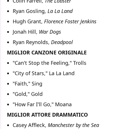
Colin Farrell,
The
Lobster
Ryan Gosling,
La La Land
Hugh Grant,
Florence Foster Jenkins
Jonah Hill,
War Dogs
Ryan Reynolds,
Deadpool
MIGLIOR CANZONE ORIGINALE
"Can't Stop the Feeling," Trolls
"City of Stars," La La Land
"Faith," Sing
"Gold," Gold
"How Far I'll Go," Moana
MIGLIOR ATTORE DRAMMATICO
Casey Affleck,
Manchester by the Sea