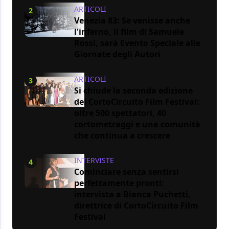
ARTICOLI
2
Venezia 83: Se venisse anche
l'inferno, il film di Samuele
Rossi, sarà Evento Speciale alle
Giornate degli Autori
ARTICOLI
3
Si chiude la seconda edizione
del CortoCircuito Film Festival:
oltre 500 spettatori, 40
cortometraggi e una comunità
che continua a crescere
INTERVISTE
4
Cominciare senza sentirsi
perfettamente pronti:
intervista a Bianca Puchetti,
direttrice di CortoCircuito Film
Festival