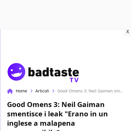
Recensioni
Format video
Marvel
Netflix
Disney+
Prime
X
TV
Home
Articoli
Good Omens 3: Neil Gaiman smentisce i leak "Erano in un inglese a malapena comprensibile"
Good Omens 3: Neil Gaiman
smentisce i leak "Erano in un
inglese a malapena