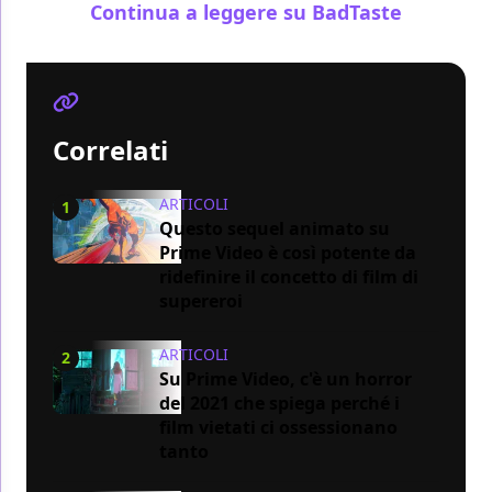
Continua a leggere su BadTaste
Correlati
ARTICOLI
1
Questo sequel animato su
Prime Video è così potente da
ridefinire il concetto di film di
supereroi
ARTICOLI
2
Su Prime Video, c'è un horror
del 2021 che spiega perché i
film vietati ci ossessionano
tanto