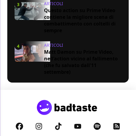
ARTICOLI
3
Questo action su Prime Video
contiene la migliore scena di
combattimento con coltelli di
sempre
ARTICOLI
4
Matt Damon su Prime Video,
nell'action vicino al fallimento
(che fu salvato dall'11
settembre)