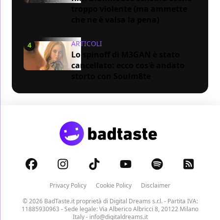
troppo violente (ma ammette
che ne è valsa la pena)
ARTICOLI
4
Lo spinoff di M3GAN è stato
cancellato: ecco cos'è andato
storto con Soulm8te
Privacy Policy
Cookie Policy
Disclaimer
© 2026 BadTaste.it proprietà di
Digital Dreams s.r.l.
- Partita IVA:
11885930963 - Sede legale: Via Alberico Albricci 8, 20122 Milano
Italy -
info@digitaldreams.it