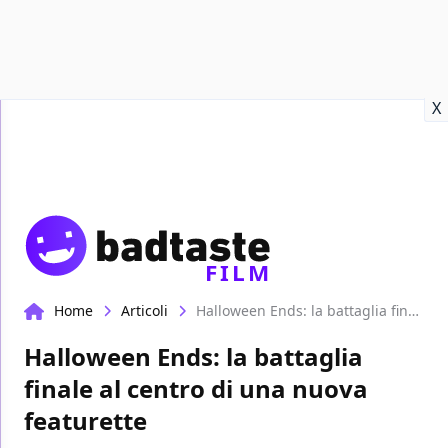
Recensioni
Format video
Marvel
Netflix
Disney+
Prime
X
FILM
Home
Articoli
Halloween Ends: la battaglia finale al centro di una nuova featurette
Halloween Ends: la battaglia
finale al centro di una nuova
featurette