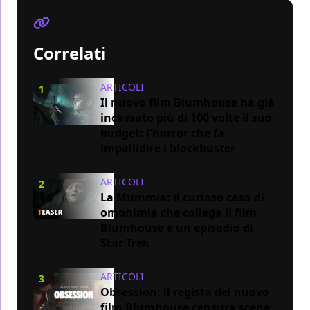
Correlati
ARTICOLI
1
Il nuovo film Blumhouse ha già
incassato più di 100 volte il suo
budget: l'horror che fa
impallidire i blockbuster
ARTICOLI
2
La Mummia: il curioso caso di
omonimia che collega il film
Blumhouse e un episodio di
Star Trek
ARTICOLI
3
Obsession: il regista del nuovo
film Blumhouse censura scene