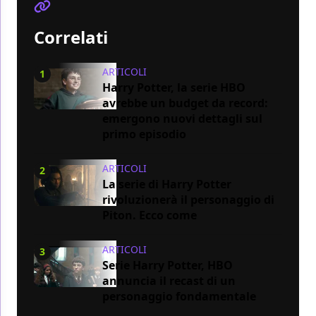
Correlati
ARTICOLI
1
Harry Potter, la serie HBO
avrebbe un budget da record:
emergono nuovi dettagli sul
primo episodio
ARTICOLI
2
La serie di Harry Potter
rivoluzionerà il personaggio di
Piton. Ecco come
ARTICOLI
3
Serie Harry Potter, HBO
annuncia il recast di un
personaggio fondamentale