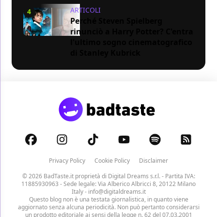
ARTICOLI
4
Perché Steven Spielberg
rinunciò a Harry Potter? C'entra
l'ultimo sogno cinematografico
di Stanley Kubrick
Privacy Policy
Cookie Policy
Disclaimer
© 2026 BadTaste.it proprietà di
Digital Dreams s.r.l.
- Partita IVA:
11885930963 - Sede legale: Via Alberico Albricci 8, 20122 Milano
Italy -
info@digitaldreams.it
Questo blog non è una testata giornalistica, in quanto viene
aggiornato senza alcuna periodicità. Non può pertanto considerarsi
un prodotto editoriale ai sensi della legge n. 62 del 07.03.2001