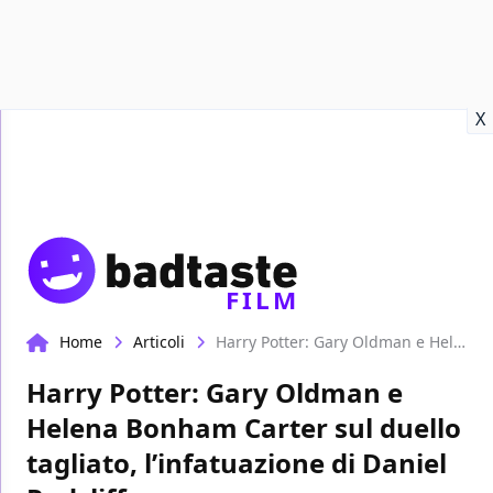
Recensioni
Format video
Marvel
Netflix
Disney+
Prime
X
FILM
Home
Articoli
Harry Potter: Gary Oldman e Helena Bonham Carter sul duello tagliato, l’infatuazione di Daniel Radcliffe
Harry Potter: Gary Oldman e
Helena Bonham Carter sul duello
tagliato, l’infatuazione di Daniel