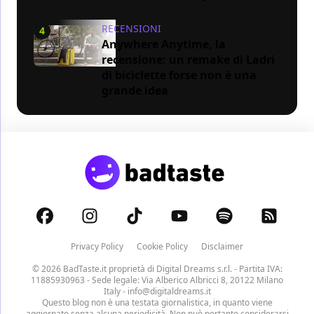
RECENSIONI
4
Anywhere Anytime, la
recensione: un remake di Ladri
di biciclette forse non è una
grande idea
Privacy Policy
Cookie Policy
Disclaimer
© 2026 BadTaste.it proprietà di
Digital Dreams s.r.l.
- Partita IVA:
11885930963 - Sede legale: Via Alberico Albricci 8, 20122 Milano
Italy -
info@digitaldreams.it
Questo blog non è una testata giornalistica, in quanto viene
aggiornato senza alcuna periodicità. Non può pertanto considerarsi