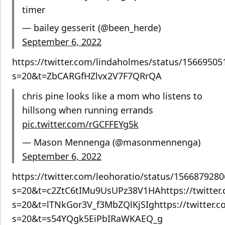
timer
— bailey gesserit (@been_herde)
September 6, 2022
https://twitter.com/lindaholmes/status/1566950
s=20&t=ZbCARGfHZlvx2V7F7QRrQA
chris pine looks like a mom who listens to
hillsong when running errands
pic.twitter.com/rGCFFEYg5k
— Mason Mennenga (@masonmennenga)
September 6, 2022
https://twitter.com/leohoratio/status/156687928
s=20&t=c2ZtC6tIMu9UsUPz38V1HAhttps://twitter
s=20&t=lTNkGor3V_f3MbZQlKjSIghttps://twitter
s=20&t=s54YQgk5EiPbIRaWKAEQ_g