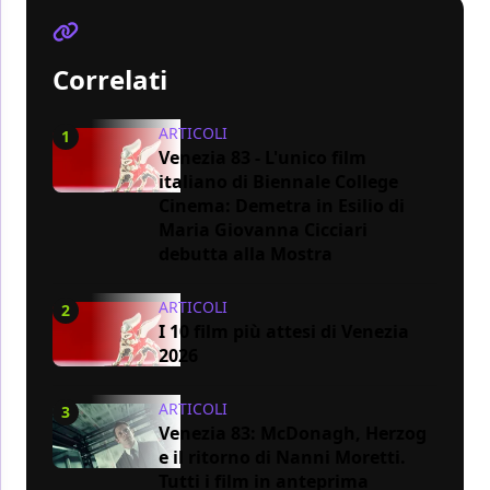
Correlati
ARTICOLI
1
Venezia 83 - L'unico film
italiano di Biennale College
Cinema: Demetra in Esilio di
Maria Giovanna Cicciari
debutta alla Mostra
ARTICOLI
2
I 10 film più attesi di Venezia
2026
ARTICOLI
3
Venezia 83: McDonagh, Herzog
e il ritorno di Nanni Moretti.
Tutti i film in anteprima