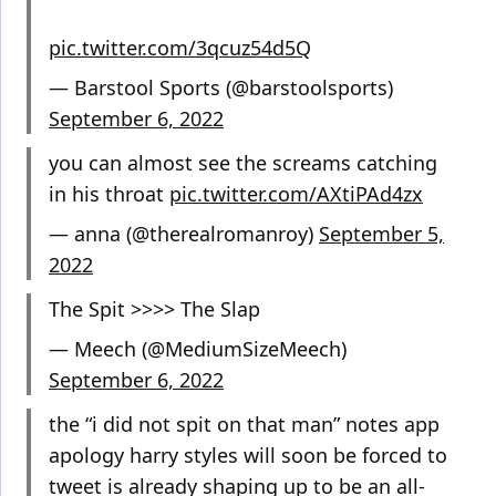
pic.twitter.com/3qcuz54d5Q
— Barstool Sports (@barstoolsports)
September 6, 2022
you can almost see the screams catching
in his throat
pic.twitter.com/AXtiPAd4zx
— anna (@therealromanroy)
September 5,
2022
The Spit >>>> The Slap
— Meech (@MediumSizeMeech)
September 6, 2022
the “i did not spit on that man” notes app
apology harry styles will soon be forced to
tweet is already shaping up to be an all-