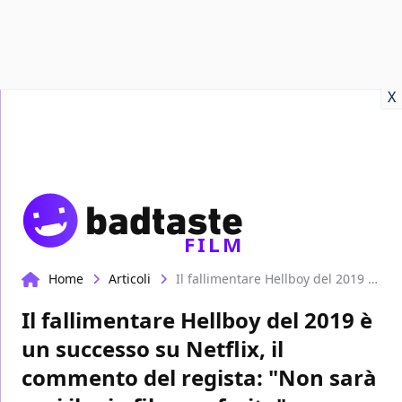
Recensioni
Format video
Marvel
Netflix
Disney+
Prime
X
FILM
Home
Articoli
Il fallimentare Hellboy del 2019 è un successo su Netflix, il commento del regista: "Non sarà mai il mio film preferito"
Il fallimentare Hellboy del 2019 è
un successo su Netflix, il
commento del regista: "Non sarà