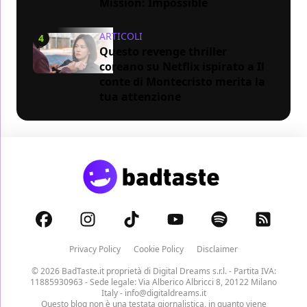
Mission: Impossible
ARTICOLI
4
Questo revenge thriller
coreano su Netflix ispirato a Il
conte di Montecristo merita la
tua attenzione
Privacy Policy
Cookie Policy
Disclaimer
© 2026 BadTaste.it proprietà di
Digital Dreams s.r.l.
- Partita IVA:
11885930963 - Sede legale: Via Alberico Albricci 8, 20122 Milano
Italy -
info@digitaldreams.it
Questo blog non è una testata giornalistica, in quanto viene