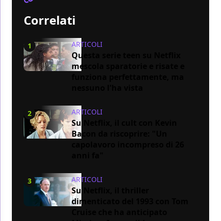
Correlati
ARTICOLI
1
Questa serie teen su Netflix
mescola sparatorie e risate e
funziona perfettamente, ma
nessuno l'ha vista
ARTICOLI
2
Su Netflix, il cult con Kevin
Bacon da riscoprire: "Un
capolavoro incompreso di 26
anni fa"
ARTICOLI
3
Su Netflix, il thriller
dimenticato del 1993 con Tom
Cruise che ha anticipato