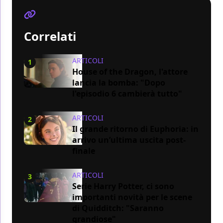
Correlati
ARTICOLI
1
House of the Dragon, l'attore
lancia la bomba: "Dopo
l'episodio 6 cambierà tutto"
ARTICOLI
2
Il grande ritorno di Euphoria: in
arrivo un’ultima uscita post-
finale
ARTICOLI
3
Serie Harry Potter, ci sono
importanti novità per le scene
di Quidditch: "Saranno
grandiose"