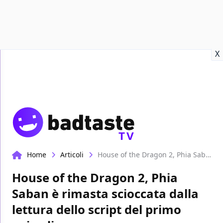
Recensioni
Format video
Marvel
Netflix
Disney+
Prime
X
TV
Home
Articoli
House of the Dragon 2, Phia Saban è rimasta scioccata dalla lettura dello script del primo episodio
House of the Dragon 2, Phia
Saban è rimasta scioccata dalla
lettura dello script del primo