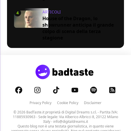
ARTICOLI
4
House of the Dragon, lo
showrunner anticipa il grande
colpo di scena della terza
stagione
Privacy Policy
Cookie Policy
Disclaimer
© 2026 BadTaste.it proprietà di
Digital Dreams s.r.l.
- Partita IVA:
11885930963 - Sede legale: Via Alberico Albricci 8, 20122 Milano
Italy -
info@digitaldreams.it
Questo blog non è una testata giornalistica, in quanto viene
aggiornato senza alcuna periodicità. Non può pertanto considerarsi