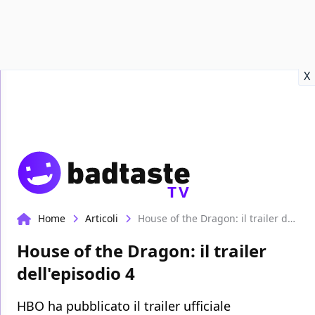
Recensioni
Format video
Marvel
Netflix
Disney+
Prime
X
TV
Home
Articoli
House of the Dragon: il trailer dell'episodio 4
House of the Dragon: il trailer
dell'episodio 4
HBO ha pubblicato il trailer ufficiale