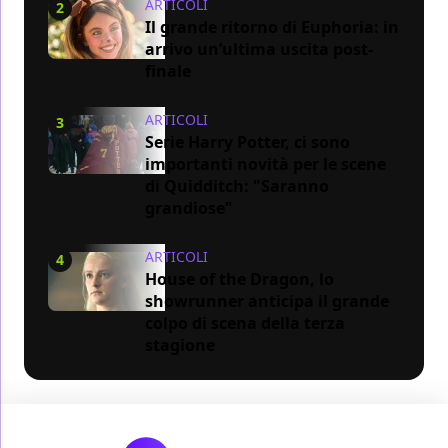
ARTICOLI
2
Il grande ritorno di Euphoria: in
arrivo un’ultima uscita post-
finale
ARTICOLI
3
Serie Harry Potter, ci sono
importanti novità per le scene
di Quidditch: "Saranno
grandiose"
ARTICOLI
4
House of the Dragon, lo
showrunner anticipa il grande
colpo di scena della terza
stagione