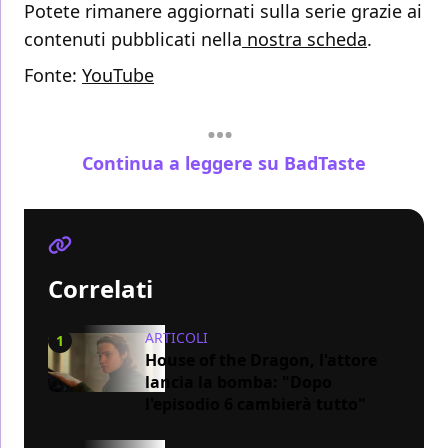
Potete rimanere aggiornati sulla serie grazie ai
contenuti pubblicati nella
nostra scheda
.
Fonte:
YouTube
Continua a leggere su BadTaste
Correlati
ARTICOLI
1
House of the Dragon, l'attore
lancia la bomba: "Dopo
l'episodio 6 cambierà tutto"