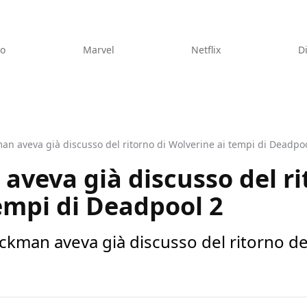
eo
Marvel
Netflix
D
n aveva già discusso del ritorno di Wolverine ai tempi di Deadpo
veva già discusso del ri
empi di Deadpool 2
kman aveva già discusso del ritorno del