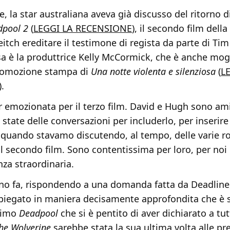
, la star australiana aveva già discusso del ritorno d
dpool 2
(
LEGGI LA RECENSIONE
), il secondo film dell
eitch ereditare il testimone di regista da parte di Tim 
sa è la produttrice Kelly McCormick, che è anche mogl
romozione stampa di
Una notte violenta e silenziosa
(
L
).
 emozionata per il terzo film. David e Hugh sono ami
 state delle conversazioni per includerlo, per inserir
, quando stavamo discutendo, al tempo, delle varie r
al secondo film. Sono contentissima per loro, per noi 
nza straordinaria.
no fa, rispondendo a una domanda fatta da Deadline
piegato in maniera decisamente approfondita che è s
rimo
Deadpool
che si è pentito di aver dichiarato a tu
he Wolverine
sarebbe stata la sua ultima volta alle pre