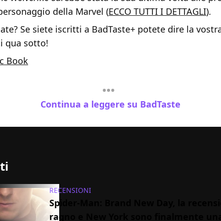
personaggio della Marvel (
ECCO TUTTI I DETTAGLI
).
te? Se siete iscritti a BadTaste+ potete dire la vostr
 qua sotto!
c Book
Continua a leggere su BadTaste
ti
RECENSIONI
Spider-Man: Brand New Day, la recensio
ragno e New York sono finalmente un