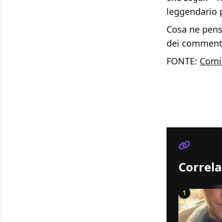
leggendario 
Cosa ne pensa
dei commenti
FONTE:
Comi
Correla
1