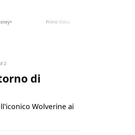
isney+
Prime Video
ol 2
torno di
l'iconico Wolverine ai