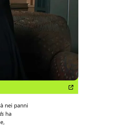
à nei panni
ds
ha
e,