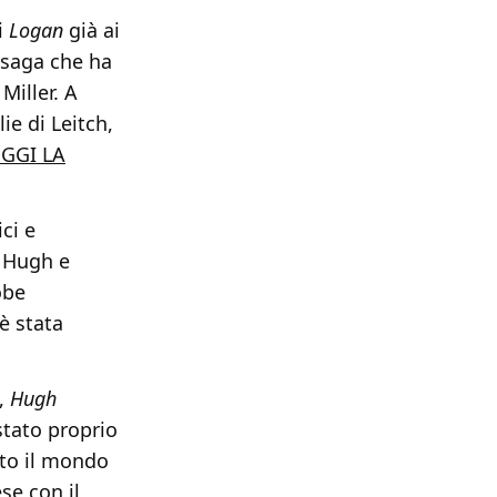
i
Logan
già ai
a saga che ha
Miller. A
ie di Leitch,
EGGI LA
ci e
e Hugh e
obe
è stata
,
Hugh
tato proprio
tto il mondo
se con il