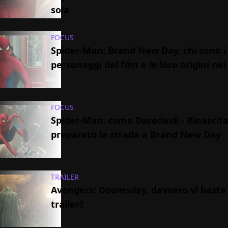
sola
FOCUS
Spider-Man: Brand New Day, chi sono i
personaggi del film e le loro origini ne
FOCUS
Spider-Man: come Daredevil - Rinascit
preparato la strada a Brand New Day
TRAILER
Avengers: Doomsday, davvero vi basta
trailer?