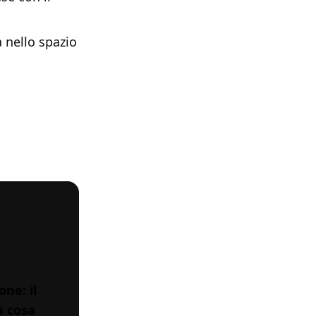
a nello spazio
ne: il
a cosa