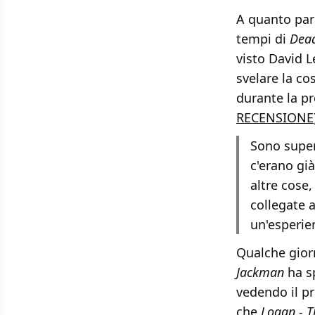
A quanto pare
tempi di
Dea
visto David L
svelare la co
durante la p
RECENSIONE
Sono super
c'erano già
altre cose
collegate 
un'esperie
Qualche gior
Jackman
ha s
vedendo il p
che
Logan - T