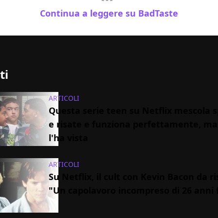
Continua a leggere su BadTaste
ti
ARTICOLI
Questa serie teen su Netflix mescola s
e risate e funziona perfettamente, m
l'ha vista
ARTICOLI
Su Netflix, il cult con Kevin Bacon da ri
"Un capolavoro incompreso di 26 anni 