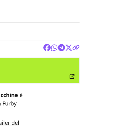
FILM
acchine
è
n Furby
iler del