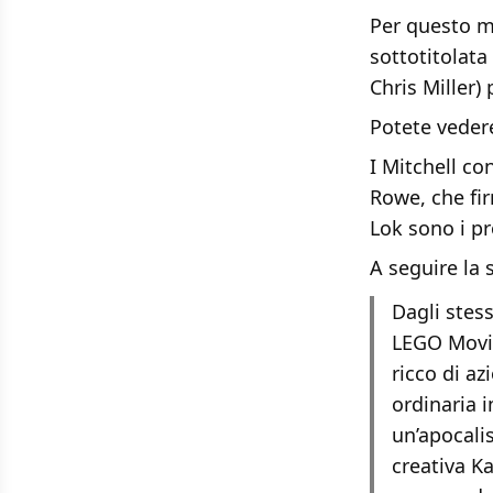
Per questo mo
sottotitolata
Chris Miller)
Potete vedere
I Mitchell co
Rowe, che fi
Lok sono i pr
A seguire la s
Dagli stes
LEGO Movie
ricco di a
ordinaria 
un’apocalis
creativa K