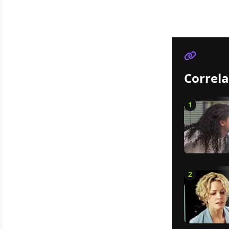
Correla
1
2