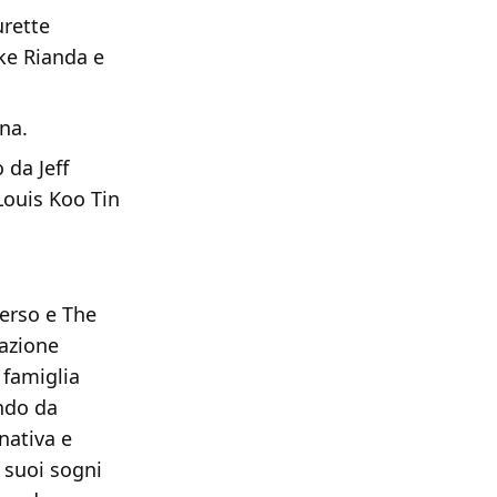
urette
ike Rianda e
na.
 da Jeff
Louis Koo Tin
verso e The
mazione
 famiglia
ondo da
nativa e
 suoi sogni