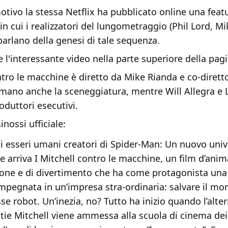
tivo la stessa Netflix ha pubblicato online una feat
 in cui i realizzatori del lungometraggio (Phil Lord, M
 parlano della genesi di tale sequenza.
 l'interessante video nella parte superiore della pagi
ntro le macchine è diretto da Mike Rianda e co-diretto
rmano anche la sceneggiatura, mentre Will Allegra e 
oduttori esecutivi.
inossi ufficiale:
si esseri umani creatori di Spider-Man: Un nuovo uni
 arriva I Mitchell contro le macchine, un film d’ani
zione e di divertimento che ha come protagonista una
impegnata in un’impresa stra-ordinaria: salvare il m
se robot. Un’inezia, no? Tutto ha inizio quando l’alter
atie Mitchell viene ammessa alla scuola di cinema dei