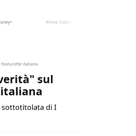
isney+
Prime Video
 featurette italiana
verità" sul
italiana
ottotitolata di I