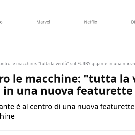
eo
Marvel
Netflix
D
contro le macchine: "tutta la verità" sul FURBY gigante in una nuova
ro le macchine: "tutta la 
in una nuova featurette 
nte è al centro di una nuova featurette s
chine