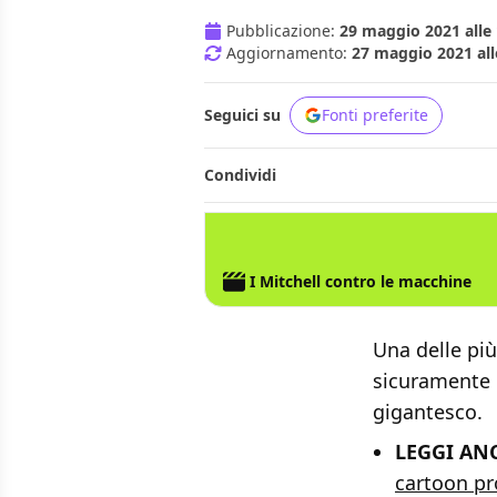
Pubblicazione:
29 maggio 2021 alle 
Aggiornamento:
27 maggio 2021 all
Seguici su
Fonti preferite
Condividi
NETFLIX
I Mitchell contro le macchine
Una delle più
sicuramente q
gigantesco.
LEGGI AN
cartoon pr