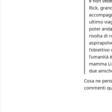
e non vede 
Rick, grand
accompagni
ultimo via
poter andar
rivolta di 
aspirapolv
l’obiettiv
l’umanità è
mamma Lind
due amiche
Cosa ne pensa
commenti qu