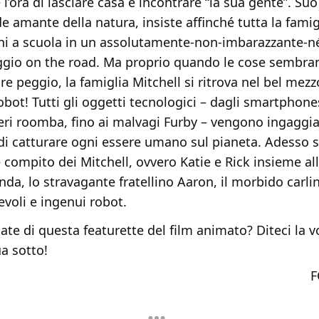
l’ora di lasciare casa e incontrare “la sua gente”. Su
e amante della natura, insiste affinché tutta la famig
 a scuola in un assolutamente-non-imbarazzante-né
ggio on the road. Ma proprio quando le cose sembra
e peggio, la famiglia Mitchell si ritrova nel bel mezz
robot! Tutti gli oggetti tecnologici – dagli smartphone
eri roomba, fino ai malvagi Furby – vengono ingaggia
o di catturare ogni essere umano sul pianeta. Adesso 
 compito dei Mitchell, ovvero Katie e Rick insieme all
a, lo stravagante fratellino Aaron, il morbido carl
voli e ingenui robot.
te di questa featurette del film animato? Diteci la v
a sotto!
F