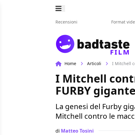
Recensioni
Format vid
FILM
Home
Articoli
I Mitchell 
I Mitchell cont
FURBY gigante 
La genesi del Furby giga
Mitchell contro le mac
di
Matteo Tosini