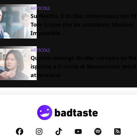
ARTICOLI
Su Netflix, il thriller dimenticato del 1
Tom Cruise che ha anticipato Mission:
Impossible
ARTICOLI
Questo revenge thriller coreano su Net
ispirato a Il conte di Montecristo merit
attenzione