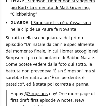
LEGGI:
I Simpson, Homer non strangolerà
più Bart? La smentita di Matt Groening:
“Clickbaiting”
GUARDA:
I Simpson: Lisa è un’assassina
nella clip de La Paura fa Novanta
Si tratta della sceneggiatura del primo
episodio "Un natale da cani" e specialmente
del momento finale, in cui Homer accoglie nei
Simpson il piccolo aiutante di Babbo Natale.
Come potete vedere dalla foto qui sotto, la
battuta non prevedeva "È un Simpson" ma si
sarebbe fermata a un "È un perdente, è
patetico", ed è stata poi corretta a penna.
Happy
@Simpsons
day! One more page of
first draft first episode w notes. New