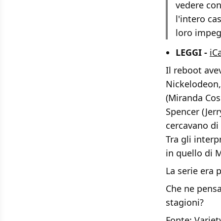
vedere con
l'intero cas
loro impegn
LEGGI -
iC
Il reboot ave
Nickelodeon,
(Miranda Cos
Spencer (Jerr
cercavano di 
Tra gli inter
in quello di M
La serie era 
Che ne pensat
stagioni?
Fonte:
Variet