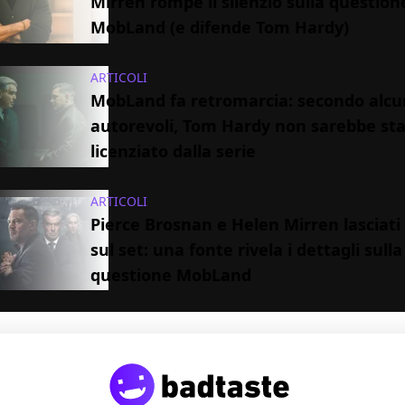
Mirren rompe il silenzio sulla question
MobLand (e difende Tom Hardy)
ARTICOLI
MobLand fa retromarcia: secondo alcu
autorevoli, Tom Hardy non sarebbe st
licenziato dalla serie
ARTICOLI
Pierce Brosnan e Helen Mirren lasciati 
sul set: una fonte rivela i dettagli sulla
questione MobLand