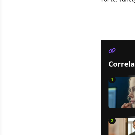
Correla
1
2