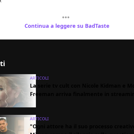
Continua a leggere su BadTaste
ti
ARTICOLI
La serie tv cult con Nicole Kidman e 
Freeman arriva finalmente in streami
ARTICOLI
"Ogni attore ha il suo processo creativ