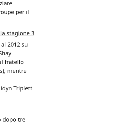
ziare
troupe per il
lla stagione 3
 al 2012 su
 Shay
 fratello
ss), mentre
idyn Triplett
o dopo tre