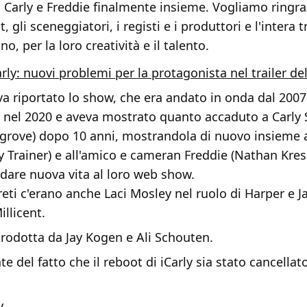
 Carly e Freddie finalmente insieme. Vogliamo ringra
t, gli sceneggiatori, i registi e i produttori e l'intera 
o, per la loro creatività e il talento.
arly: nuovi problemi per la protagonista nel trailer de
va riportato lo show, che era andato in onda dal 2007
 nel 2020 e aveva mostrato quanto accaduto a Carly
grove) dopo 10 anni, mostrandola di nuovo insieme al
y Trainer) e all'amico e cameran Freddie (Nathan Kre
dare nuova vita al loro web show.
preti c'erano anche Laci Mosley nel ruolo di Harper e Ja
illicent.
prodotta da Jay Kogen e Ali Schouten.
e del fatto che il reboot di iCarly sia stato cancellat
y