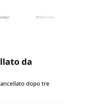
isney+
Prime Video
ellato da
 cancellato dopo tre