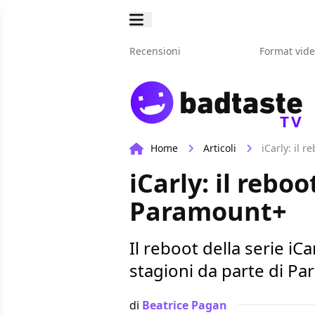
Recensioni
Format vid
TV
Home
Articoli
iCarly: il 
iCarly: il rebo
Paramount+
Il reboot della serie iC
stagioni da parte di P
di
Beatrice Pagan