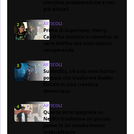
storyline problematiche e non
più attuali
ARTICOLI
2
Prima di Superman, Henry
Cavill ha recitato in corsetto: la
serie Netflix che tutti stanno
recuperando
ARTICOLI
3
Su Netflix, c'è una serie horror
polacca che trasforma Babbo
Natale in una creatura
demoniaca
ARTICOLI
4
Questa serie spagnola su
Netflix trasforma un piccolo
paese in un incubo horror
lovecraftiano