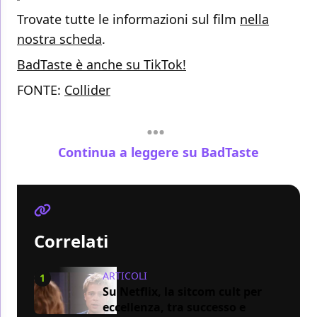
Trovate tutte le informazioni sul film
nella
nostra scheda
.
BadTaste è anche su TikTok!
FONTE:
Collider
Continua a leggere su BadTaste
Correlati
ARTICOLI
1
Su Netflix, la sitcom cult per
eccellenza, tra successo e