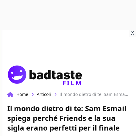
Recensioni
Format video
Marvel
Netflix
Disney+
Prime
X
FILM
Home
Articoli
Il mondo dietro di te: Sam Esmail spiega perché Friends e la sua sigla erano perfetti per il finale
Il mondo dietro di te: Sam Esmail
spiega perché Friends e la sua
sigla erano perfetti per il finale