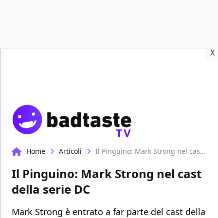
Recensioni
Format video
Marvel
Netflix
Disney+
Prime
X
TV
Home
Articoli
Il Pinguino: Mark Strong nel cast della serie DC
Il Pinguino: Mark Strong nel cast
della serie DC
Mark Strong è entrato a far parte del cast della