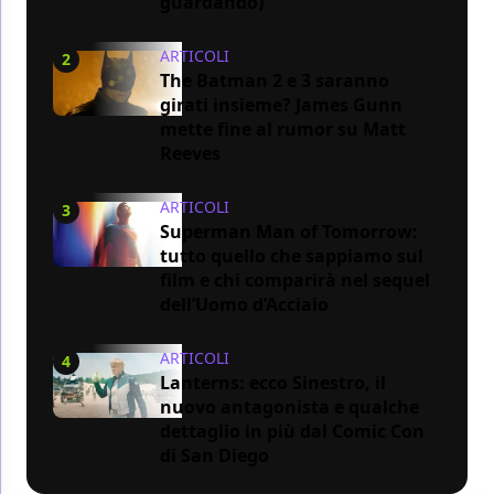
guardando)
ARTICOLI
2
The Batman 2 e 3 saranno
girati insieme? James Gunn
mette fine al rumor su Matt
Reeves
ARTICOLI
3
Superman Man of Tomorrow:
tutto quello che sappiamo sul
film e chi comparirà nel sequel
dell’Uomo d’Acciaio
ARTICOLI
4
Lanterns: ecco Sinestro, il
nuovo antagonista e qualche
dettaglio in più dal Comic Con
di San Diego