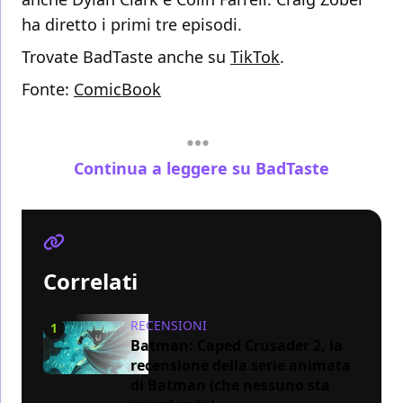
ha diretto i primi tre episodi.
Trovate BadTaste anche su
TikTok
.
Fonte:
ComicBook
Continua a leggere su BadTaste
Correlati
RECENSIONI
1
Batman: Caped Crusader 2, la
recensione della serie animata
di Batman (che nessuno sta