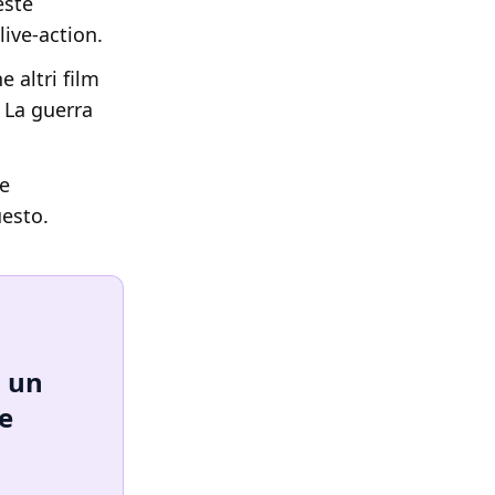
este
live-action.
 altri film
- La guerra
e
uesto.
a un
he