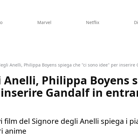
eo
Marvel
Netflix
D
degli Anelli, Philippa Boyens spiega che "ci sono idee" per inserire 
i Anelli, Philippa Boyens 
 inserire Gandalf in entra
 film del Signore degli Anelli spiega i pia
ri anime