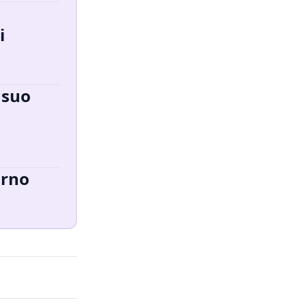
i
 suo
orno