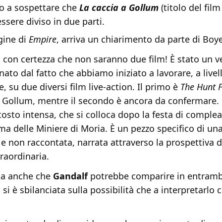
to a sospettare che
La caccia a Gollum
(titolo del film
ssere diviso in due parti.
gine di
Empire
, arriva un chiarimento da parte di Boy
i con certezza che non saranno due film! È stato un v
ato dal fatto che abbiamo iniziato a lavorare, a livel
, su due diversi film live-action. Il primo è
The Hunt 
a Gollum, mentre il secondo è ancora da confermare.
ttosto intensa, che si colloca dopo la festa di comple
ma delle Miniere di Moria. È un pezzo specifico di una
 e non raccontata, narrata attraverso la prospettiva 
raordinaria.
ga anche che
Gandalf
potrebbe comparire in entrambi 
si è sbilanciata sulla possibilità che a interpretarlo c