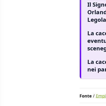
Il Sign
Orland
Legola
La cac
eventu
scene
La cac
nei pa
Fonte
/
Empi