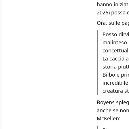
hanno inizia
2026) possa e
Ora, sulle pa
Posso dirv
malinteso n
concettuale
La caccia 
storia piu
Bilbo e pri
incredibile
creatura st
Boyens spie
anche se non 
McKellen: