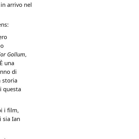
 in arrivo nel
ens:
ero
lo
For Gollum
,
 È una
anno di
 storia
di questa
i film,
i sia Ian