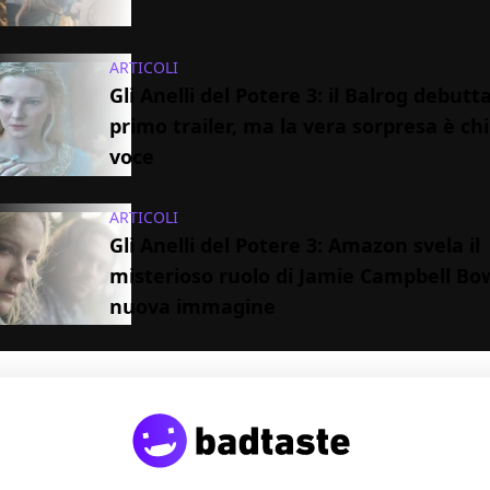
ARTICOLI
Gli Anelli del Potere 3: il Balrog debutt
primo trailer, ma la vera sorpresa è chi 
voce
ARTICOLI
Gli Anelli del Potere 3: Amazon svela il
misterioso ruolo di Jamie Campbell Bo
nuova immagine