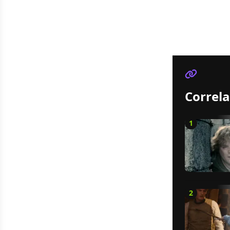
Correla
1
2