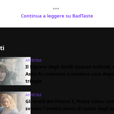
Continua a leggere su BadTaste
ti
ARTICOLI
Il Signore degli Anelli incassò miliardi
Astin fu costretto a vendere casa dopo
trilogia
ARTICOLI
Gli Anelli del Potere 3, Prime Video cam
svelato l'inedito piano di uscita degli e