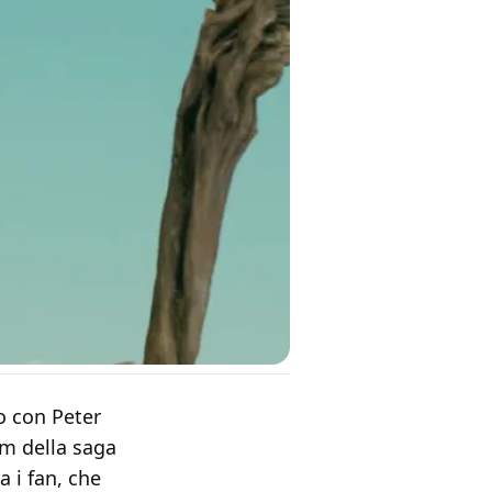
o con Peter
lm della saga
 i fan, che