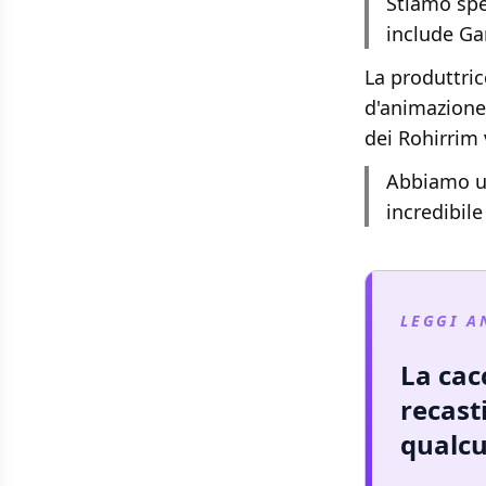
Stiamo spe
include Ga
La produttric
d'animazione 
dei Rohirrim 
Abbiamo un
incredibil
LEGGI A
La cac
recast
qualcu