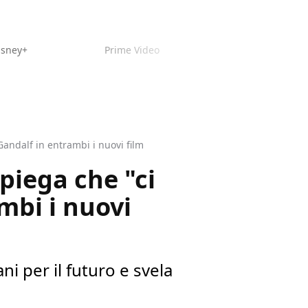
isney+
Prime Video
Gandalf in entrambi i nuovi film
spiega che "ci
mbi i nuovi
ni per il futuro e svela