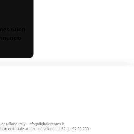
James Gunn
annuncio
122 Milano Italy -
info@digitaldreams.it
tto editoriale ai sensi della legge n. 62 del 07.03.2001