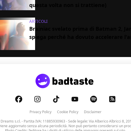
questa volta non si trattiene)
ARTICOLI
Brainiac svelato prima di Batman 2, 
spiega perché ha dovuto accelerare l'
Privacy Policy
Cookie Policy
Disclaimer
 Dreams s.r.l.
- Partita IVA: 11885930963 - Sede legale: Via Alberico Albricci 8, 20
viene aggiornato senza alcuna periodicità. Non può pertanto considerarsi un prodo
Photo Credits: l’editore ha i diritti di utilizzo delle immagini presenti sul sito.