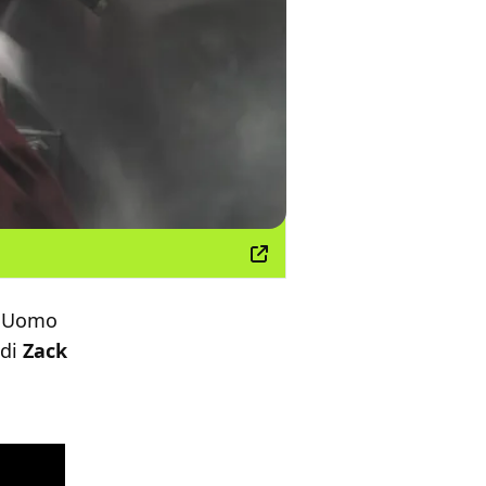
ll'Uomo
 di
Zack