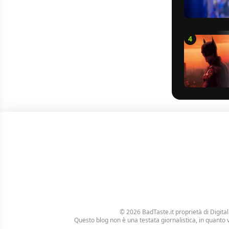
4
© 2026 BadTaste.it proprietà di
Digital
Questo blog non è una testata giornalistica, in quanto 