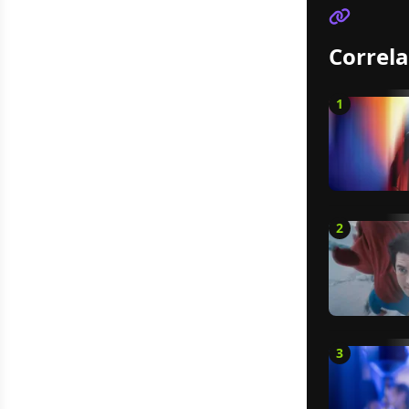
Correla
1
2
3