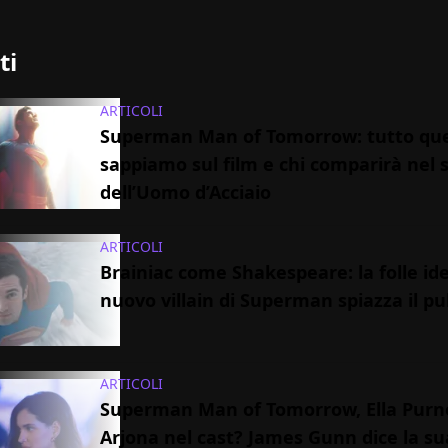
ti
ARTICOLI
Superman Man of Tomorrow: tutto que
sappiamo sul film e chi comparirà nel 
dell’Uomo d’Acciaio
ARTICOLI
Brainiac come Shakespeare: la folle id
nuovo villain di Superman spiazza il pu
ARTICOLI
Superman Man of Tomorrow, Ella Purne
Arjona nel cast? James Gunn dice la su