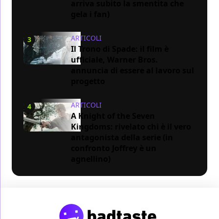
arriva subito la smentita che
gela i fan)
ARTICOLI
3
Il Trono di Spade: il film è
ufficiale, Warner Bros.
annuncia di essere al lavoro sul
progetto
ARTICOLI
4
A Knight of the Seven
Kingdoms: rivelato chi è il vero
antagonista della serie (in
confronto Joffrey è un
agnellino)