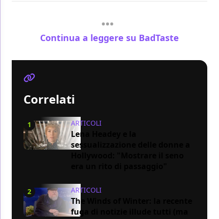
Continua a leggere su BadTaste
Correlati
ARTICOLI
1
Lena Headey e la
sessualizzazione delle donne a
Hollywood: "Mostrare il seno
era un rito di passaggio"
ARTICOLI
2
The Winds of Winter: la recente
fuga di notizie illude tutti (ma