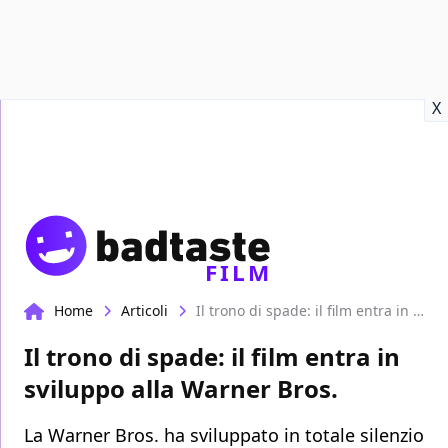
Recensioni
Format video
Marvel
Netflix
Disney+
Prime
X
FILM
Home
Articoli
Il trono di spade: il film entra in sviluppo alla Warner Bros.
Il trono di spade: il film entra in
sviluppo alla Warner Bros.
La Warner Bros. ha sviluppato in totale silenzio