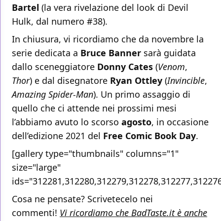
Bartel
(la vera rivelazione del look di Devil
Hulk, dal numero #38).
In chiusura, vi ricordiamo che da novembre la
serie dedicata a
Bruce Banner
sarà guidata
dallo sceneggiatore
Donny Cates
(
Venom
,
Thor
) e dal disegnatore
Ryan Ottley
(
Invincible
,
Amazing Spider-Man
). Un primo assaggio di
quello che ci attende nei prossimi mesi
l’abbiamo avuto lo scorso
agosto
, in occasione
dell’edizione 2021 del
Free Comic Book Day
.
[gallery type="thumbnails" columns="1"
size="large"
ids="312281,312280,312279,312278,312277,312276
Cosa ne pensate? Scrivetecelo nei
commenti!
Vi ricordiamo che BadTaste.it è anche