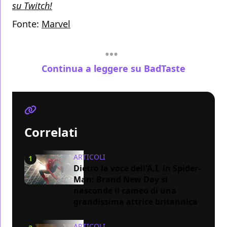
su Twitch!
Fonte:
Marvel
Continua a leggere su BadTaste
Correlati
ARTICOLI
1
Dietro la voce dell'A.I. in Spider-
Man: Brand New Day si
nasconde il cameo di una
grandissima attrice britannica
ARTICOLI