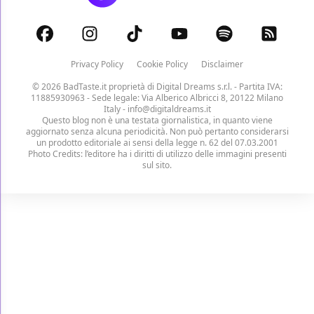
Privacy Policy
Cookie Policy
Disclaimer
© 2026 BadTaste.it proprietà di
Digital Dreams s.r.l.
- Partita IVA:
11885930963 - Sede legale: Via Alberico Albricci 8, 20122 Milano
Italy -
info@digitaldreams.it
Questo blog non è una testata giornalistica, in quanto viene
aggiornato senza alcuna periodicità. Non può pertanto considerarsi
un prodotto editoriale ai sensi della legge n. 62 del 07.03.2001
Photo Credits: l’editore ha i diritti di utilizzo delle immagini presenti
sul sito.