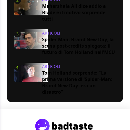
2
Mahershala Ali dice addio a
Blade e il motivo sorprende
tutti
ARTICOLI
3
Spider-Man: Brand New Day, la
scena post-credits spiegata: il
futuro di Tom Holland nell'MCU
ARTICOLI
4
Tom Holland sorprende: "La
prima versione di 'Spider-Man:
Brand New Day' era un
disastro"