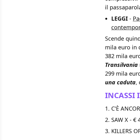
il passaparol
LEGGI
-
Pa
contempor
Scende quind
mila euro in 
382 mila euro
Transilvania
299 mila euro
una caduta
,
INCASSI 
C'È ANCORA
SAW X - € 4
KILLERS OF