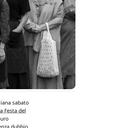
aliana sabato
la Festa del
euro
enza dubbio