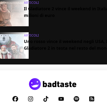
ARTICOLI
Il Gladiatore 2 vince il weekend in Itali
milioni di euro
ARTICOLI
Uno rosso vince il weekend negli USA, I
Gladiatore 2 in testa nel resto del mo