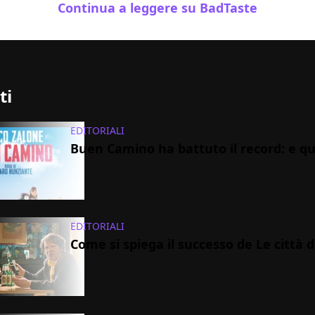
Continua a leggere su BadTaste
ti
EDITORIALI
Buen Camino ha battuto il record: e qu
EDITORIALI
Come si spiega il successo de Le città 