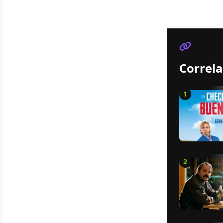
Correla
1
2