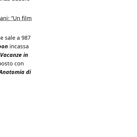
ani: “Un film
 e sale a 987
oon
incassa
- Vacanze in
posto con
Anatomia di