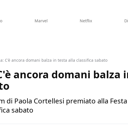
eo
Marvel
Netflix
D
lia: C'è ancora domani balza in testa alla classifica sabato
 C'è ancora domani balza i
to
lm di Paola Cortellesi premiato alla Fes
ifica sabato