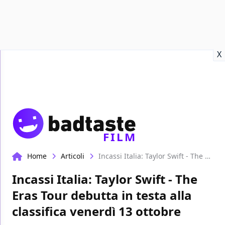
Recensioni
Format video
Marvel
Netflix
Disney+
Prime
X
FILM
Home
Articoli
Incassi Italia: Taylor Swift - The Eras Tour debutta in testa alla classifica venerdì 13 ottobre
Incassi Italia: Taylor Swift - The
Eras Tour debutta in testa alla
classifica venerdì 13 ottobre