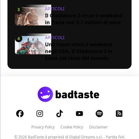
ARTICOLI
3
Il Gladiatore 2 vince il weekend
in Italia con 3.7 milioni di euro
ARTICOLI
4
Uno rosso vince il weekend
negli USA, Il Gladiatore 2 in
testa nel resto del mondo
Privacy Policy
Cookie Policy
Disclaimer
© 2026 BadTaste.it proprietà di
Digital Dreams s.r.l.
- Partita IVA: