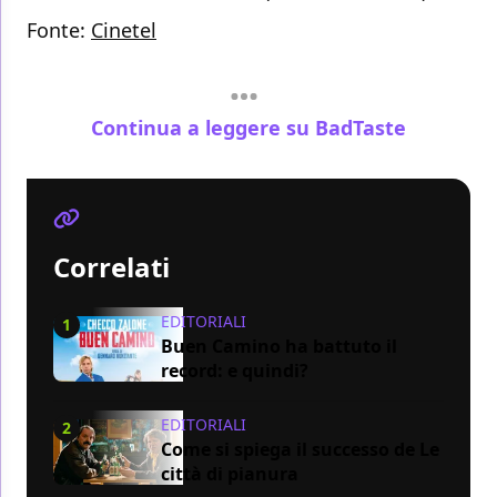
Fonte:
Cinetel
Continua a leggere su BadTaste
Correlati
EDITORIALI
1
Buen Camino ha battuto il
record: e quindi?
EDITORIALI
2
Come si spiega il successo de Le
città di pianura