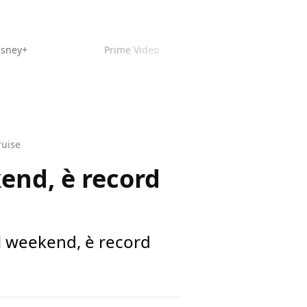
isney+
Prime Video
ruise
kend, è record
il weekend, è record