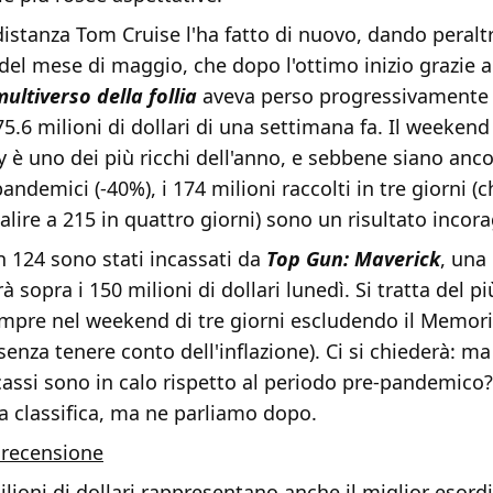
distanza Tom Cruise l'ha fatto di nuovo, dando peralt
 del mese di maggio, che dopo l'ottimo inizio grazie 
ultiverso della follia
aveva perso progressivamente 
75.6 milioni di dollari di una settimana fa. Il weekend
è uno dei più ricchi dell'anno, e sebbene siano ancor
pandemici (-40%), i 174 milioni raccolti in tre giorni (
lire a 215 in quattro giorni) sono un risultato incor
n 124 sono stati incassati da
Top Gun: Maverick
, una 
 sopra i 150 milioni di dollari lunedì. Si tratta del pi
empre nel weekend di tre giorni escludendo il Memori
enza tenere conto dell'inflazione). Ci si chiederà: ma
cassi sono in calo rispetto al periodo pre-pandemico
lla classifica, ma ne parliamo dopo.
 recensione
lioni di dollari rappresentano anche il miglior esord