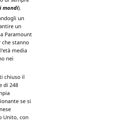
i mondi
).
andogli un
antire un
lla Paramount
er che stanno
l'età media
no nei
i chiuso il
e di 248
ampia
ionante se si
 mese
no Unito, con