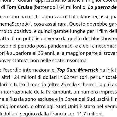
a di
Tom
Cruise
(battendo i 64 milioni di
La guerra de
americano ha molto apprezzato il blockbuster, assegn
nemaScore A+, cosa assai rara. Questo dovrebbe gar
molto positivo, e quindi gambe lunghe per il film de
tratta di un pubblico diverso da quello dei blockbust
sso nel periodo post-pandemico, e cioè i cinecomic: 
ori è superiore ai 35 anni, e la maggior parte si trova
lyover states", non nelle coste insomma.
 l'esordio internazionale:
Top Gun: Maverick
ha infatt
tri 124 milioni di dollari in 62 territori, per un total
llari in tutto il mondo (oltre 25 mila schermi, la più 
e internazionale della Paramount, un numero impress
a e Russia sono escluse e in Corea del Sud uscirà il
 miglior esordio oltre agli Stati Uniti è stato nel Reg
i dollari, seguito dalla Francia con 11.7 milioni.