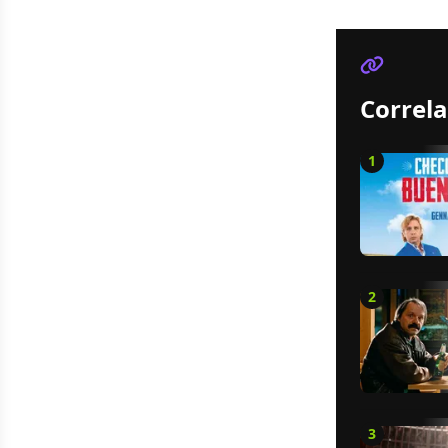
Correla
1
2
3