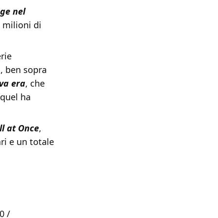
ge nel
 milioni di
rie
i, ben sopra
va era
, che
equel ha
ll at Once
,
ri e un totale
0 /