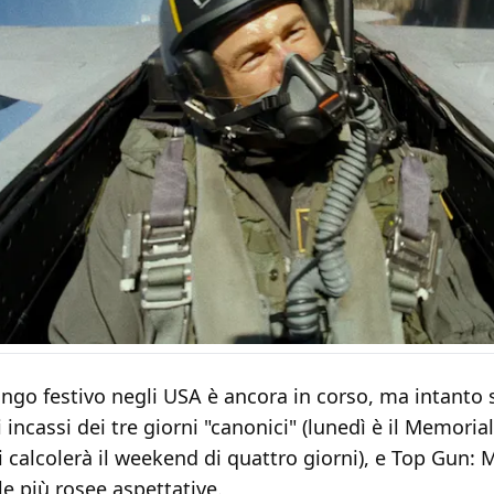
ngo festivo negli USA è ancora in corso, ma intanto 
i incassi dei tre giorni "canonici" (lunedì è il Memoria
si calcolerà il weekend di quattro giorni), e Top Gun: 
le più rosee aspettative.