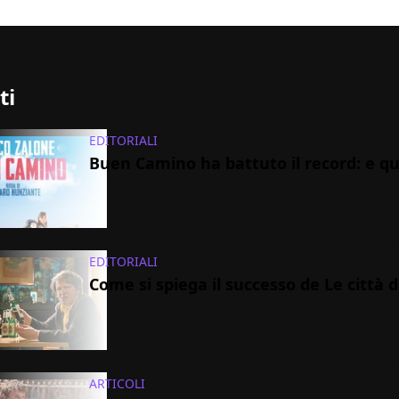
ti
EDITORIALI
Buen Camino ha battuto il record: e qu
EDITORIALI
Come si spiega il successo de Le città 
ARTICOLI