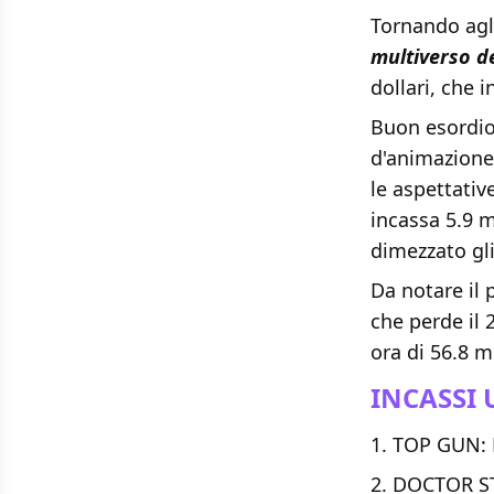
Tornando agl
multiverso de
dollari, che 
Buon esordi
d'animazione 
le aspettati
incassa 5.9 mi
dimezzato gli
Da notare il
che perde il 
ora di 56.8 mi
INCASSI 
TOP GUN: M
DOCTOR ST