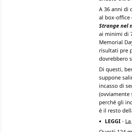
A 36 anni di 
al box-office
Strange nel m
ai minimi di 
Memorial Day 
risultati pre 
dovrebbero sa
Di questi, be
suppone salirà
incasso di s
(ovviamente s
perché gli in
è il resto de
LEGGI
-
La
Questi 124 mi