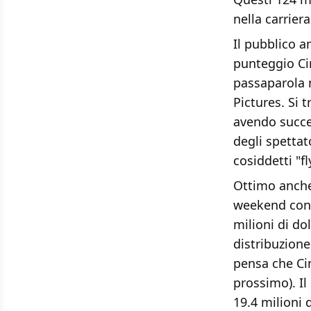
nella carrier
Il pubblico 
punteggio Ci
passaparola 
Pictures. Si 
avendo succe
degli spettat
cosiddetti "f
Ottimo anche
weekend con al
milioni di do
distribuzion
pensa che Cin
prossimo). Il
19.4 milioni d