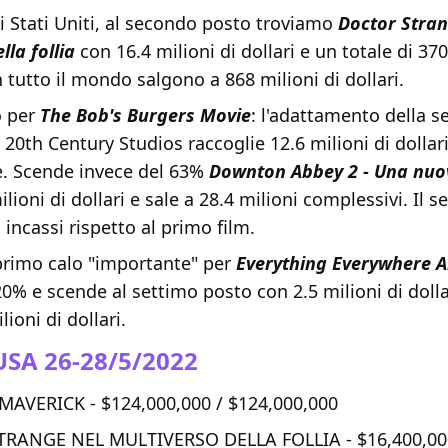
i Stati Uniti, al secondo posto troviamo
Doctor Stran
lla follia
con 16.4 milioni di dollari e un totale di 370
in tutto il mondo salgono a 868 milioni di dollari.
o per
The Bob's Burgers Movie
: l'adattamento della se
20th Century Studios raccoglie 12.6 milioni di dollar
ve. Scende invece del 63%
Downton Abbey 2 - Una nuo
lioni di dollari e sale a 28.4 milioni complessivi. Il s
 incassi rispetto al primo film.
 primo calo "importante" per
Everything Everywhere A
20% e scende al settimo posto con 2.5 milioni di dolla
lioni di dollari.
USA 26-28/5/2022
AVERICK - $124,000,000 / $124,000,000
RANGE NEL MULTIVERSO DELLA FOLLIA - $16,400,00