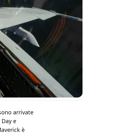
sono arrivate
l Day e
Maverick è