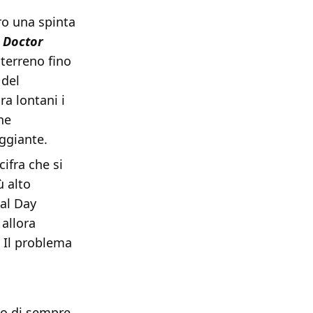
ro una spinta
a
Doctor
terreno fino
 del
a lontani i
che
aggiante.
cifra che si
ù alto
al Day
 allora
? Il problema
io di sempre