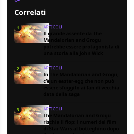
Correlati
ARTICOLI
1
Il grande assente da The
Mandalorian and Grogu
potrebbe essere protagonista di
una storia alla John Wick
ARTICOLI
2
In The Mandalorian and Grogu,
c'è un easter-egg che non può
essere sfuggito ai fan di vecchia
data della saga
ARTICOLI
3
The Mandalorian and Grogu
rischia il flop: i numeri del film
di Star Wars al botteghino dopo