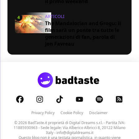
il primo weekend
ARTICOLI
4
The Mandalorian and Grogu: il
film sarà un ponte tra tutte le
generazioni di fan, parola di
Jon Favreau
Privacy Policy
Cookie Policy
Disclaimer
© 2026 BadTaste.it proprietà di
Digital Dreams s.r.l.
- Partita IVA:
11885930963 - Sede legale: Via Alberico Albricci 8, 20122 Milano
Italy -
info@digitaldreams.it
Questo blog non è una testata giornalistica, in quanto viene