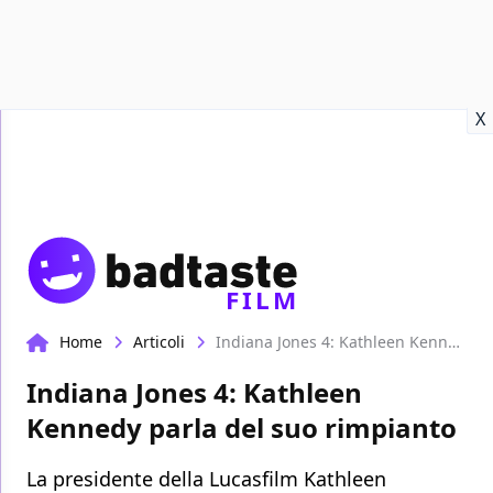
Recensioni
Format video
Marvel
Netflix
Disney+
Prime
X
FILM
Home
Articoli
Indiana Jones 4: Kathleen Kennedy parla del suo rimpianto
Indiana Jones 4: Kathleen
Kennedy parla del suo rimpianto
La presidente della Lucasfilm Kathleen