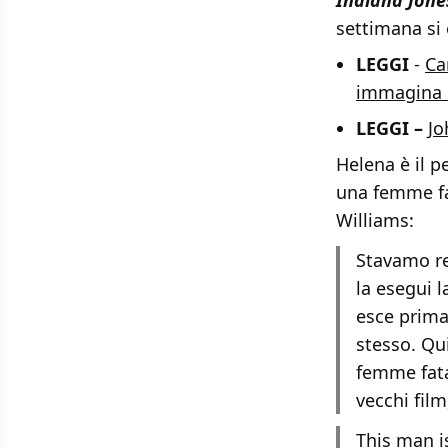
Indiana Jone
settimana si 
LEGGI
-
Ca
immagina 
LEGGI –
Jo
Helena è il p
una femme fa
Williams:
Stavamo re
la esegui 
esce prima
stesso. Qu
femme fata
vecchi fil
This man i