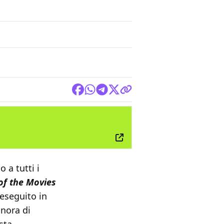
FILM
 a tutti i
f the Movies
 eseguito in
onora di