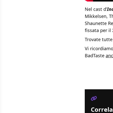
Nel cast d’
In
Mikkelsen, T
Shaunette Re
fissata per il
Trovate tutte
Vi ricordiamo
BadTaste
anc
Correla