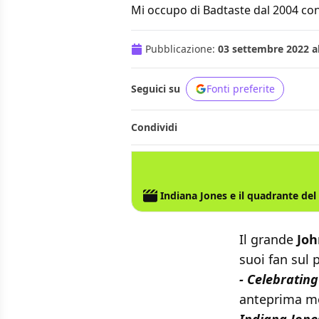
Mi occupo di Badtaste dal 2004 con
Pubblicazione:
03 settembre 2022 al
Seguici su
Fonti preferite
Condividi
INDIANA JONES
DISNEY
LUCASFILM
Indiana Jones e il quadrante del
Il grande
Joh
suoi fan sul 
- Celebrating
anteprima m