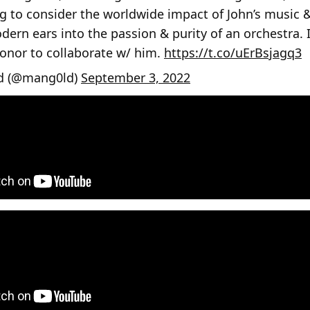
g to consider the worldwide impact of John’s music & 
ern ears into the passion & purity of an orchestra. I
onor to collaborate w/ him.
https://t.co/uErBsjagq3
d (@mang0ld)
September 3, 2022