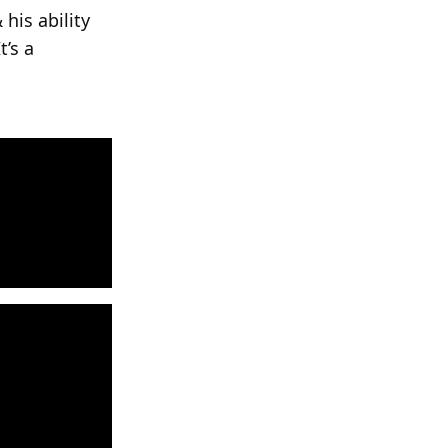
his ability
t’s a