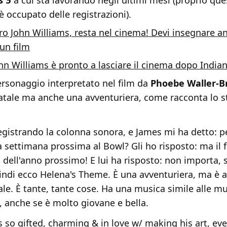
s 5
a cui sta lavorando negli ultimi mesi (proprio que
è occupato delle registrazioni).
ro John Williams, resta nel cinema! Devi insegnare a
un film
hn Williams è pronto a lasciare il cinema dopo India
ersonaggio interpretato nel film da
Phoebe Waller-B
tale ma anche una avventuriera, come racconta lo s
gistrando la colonna sonora, e James mi ha detto: 
la settimana prossima al Bowl? Gli ho risposto: ma il 
 dell'anno prossimo! E lui ha risposto: non importa,
indi ecco Helena's Theme. È una avventuriera, ma è 
le. È tante, tante cose. Ha una musica simile alle mu
m, anche se è molto giovane e bella.
s so gifted, charming & in love w/ making his art, eve