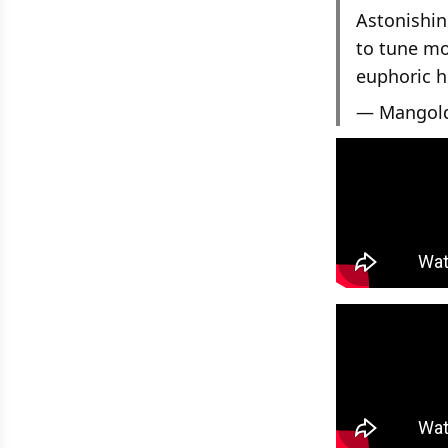
Astonishin
to tune mod
euphoric h
— Mangol