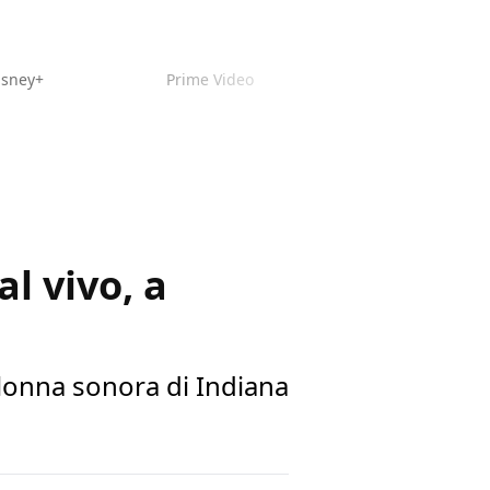
isney+
Prime Video
l vivo, a
olonna sonora di Indiana