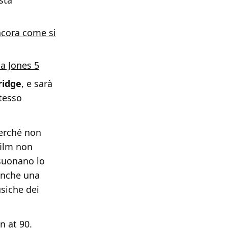
sta
ncora come si
na Jones 5
ridge
, e sarà
tesso
perché non
film non
 suonano lo
anche una
siche dei
n at 90.