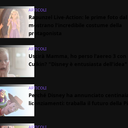
ARTICOLI
Rapunzel Live-Action: le prime foto dal
mostrano l'incredibile costume della
protagonista
ARTICOLI
Uscirà Mamma, ho perso l'aereo 3 con
Culkin? "Disney è entusiasta dell'idea"
ARTICOLI
Perché Disney ha annunciato centinaia
licenziamenti: traballa il futuro della P
ARTICOLI