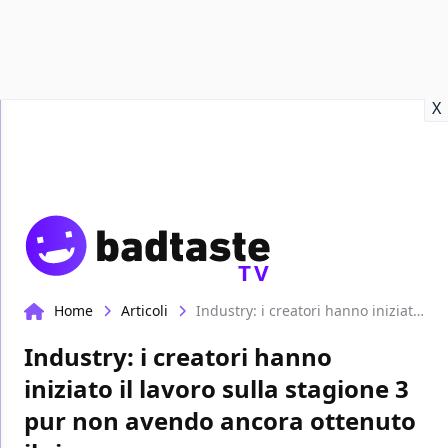
Recensioni
Format video
Marvel
Netflix
Disney+
Prime
X
TV
Home
Articoli
Industry: i creatori hanno iniziato il lavoro sulla stagione 3 pur non avendo ancora ottenuto il rinnovo
Industry: i creatori hanno
iniziato il lavoro sulla stagione 3
pur non avendo ancora ottenuto