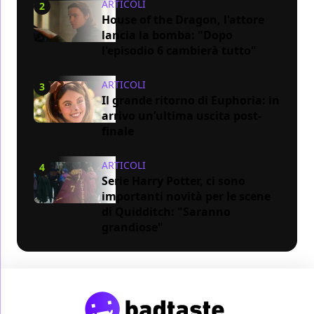
ARTICOLI
2
House of the Dragon, l'attore
lancia la bomba: "Dopo
l'episodio 6 cambierà tutto"
ARTICOLI
3
Il grande ritorno di Euphoria: in
arrivo un’ultima uscita post-
finale
ARTICOLI
4
Serie Harry Potter, ci sono
importanti novità per le scene
di Quidditch: "Saranno
grandiose"