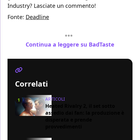
Industry? Lasciate un commento!
Fonte:
Deadline
Continua a leggere su BadTaste
Correlati
ARTICOLI
1
Heated Rivalry 2, il set sotto
assedio dai fan: la produzione è
disperata e prende
provvedimenti