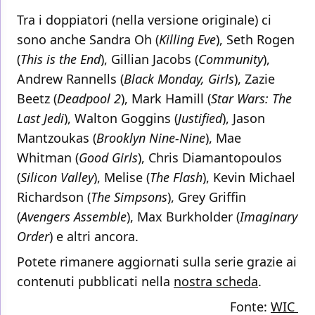
Tra i doppiatori (nella versione originale) ci
sono anche Sandra Oh (
Killing Eve
), Seth Rogen
(
This is the End
), Gillian Jacobs (
Community
),
Andrew Rannells (
Black Monday, Girls
), Zazie
Beetz (
Deadpool 2
), Mark Hamill (
Star Wars: The
Last Jedi
), Walton Goggins (
Justified
), Jason
Mantzoukas (
Brooklyn Nine-Nine
), Mae
Whitman (
Good Girls
), Chris Diamantopoulos
(
Silicon Valley
), Melise (
The Flash
), Kevin Michael
Richardson (
The Simpsons
), Grey Griffin
(
Avengers Assemble
), Max Burkholder (
Imaginary
Order
) e altri ancora.
Potete rimanere aggiornati sulla serie grazie ai
contenuti pubblicati nella
nostra scheda
.
Fonte:
WIC