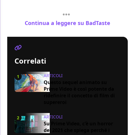
Continua a leggere su BadTaste
Correlati
ARTICOLI
1
Questo sequel animato su
Prime Video è così potente da
ridefinire il concetto di film di
supereroi
ARTICOLI
2
Su Prime Video, c'è un horror
del 2021 che spiega perché i