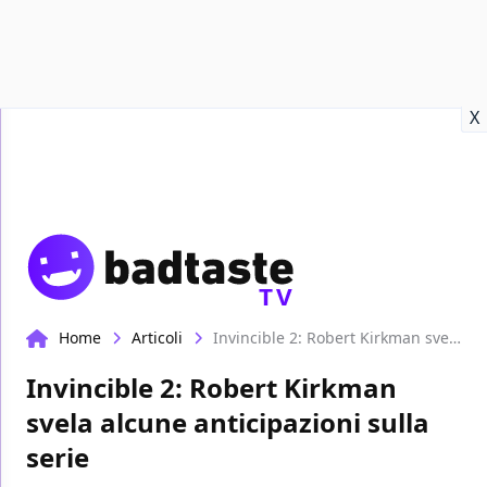
Recensioni
Format video
Marvel
Netflix
Disney+
Prime
X
TV
Home
Articoli
Invincible 2: Robert Kirkman svela alcune anticipazioni sulla serie
Invincible 2: Robert Kirkman
svela alcune anticipazioni sulla
serie