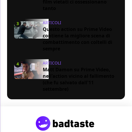
film vietati ci ossessionano
tanto
ARTICOLI
3
Questo action su Prime Video
contiene la migliore scena di
combattimento con coltelli di
sempre
ARTICOLI
4
Matt Damon su Prime Video,
nell'action vicino al fallimento
(che fu salvato dall'11
settembre)