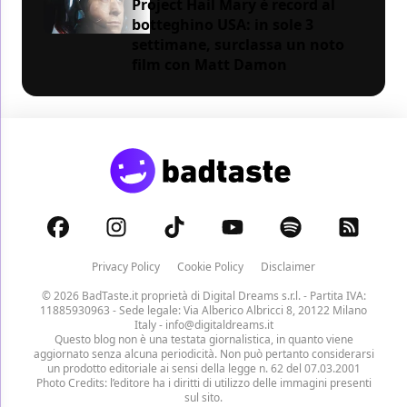
Project Hail Mary è record al
botteghino USA: in sole 3
settimane, surclassa un noto
film con Matt Damon
Privacy Policy
Cookie Policy
Disclaimer
© 2026 BadTaste.it proprietà di
Digital Dreams s.r.l.
- Partita IVA:
11885930963 - Sede legale: Via Alberico Albricci 8, 20122 Milano
Italy -
info@digitaldreams.it
Questo blog non è una testata giornalistica, in quanto viene
aggiornato senza alcuna periodicità. Non può pertanto considerarsi
un prodotto editoriale ai sensi della legge n. 62 del 07.03.2001
Photo Credits: l’editore ha i diritti di utilizzo delle immagini presenti
sul sito.