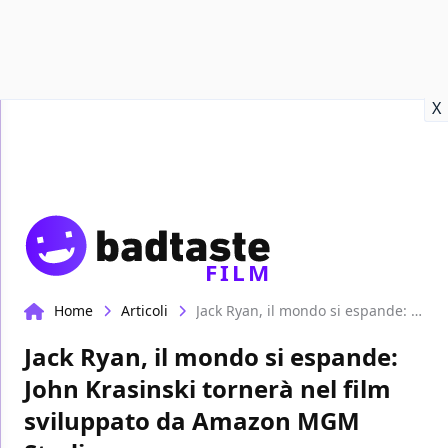
Recensioni
Format video
Marvel
Netflix
Disney+
Prime
X
FILM
Home
Articoli
Jack Ryan, il mondo si espande: John Krasinski tornerà nel film sviluppato da Amazon MGM Studios
Jack Ryan, il mondo si espande:
John Krasinski tornerà nel film
sviluppato da Amazon MGM