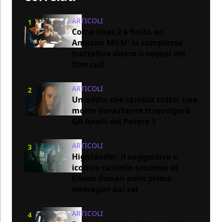
ARTICOLI
1
Come Heat 2 è finito ad
Amazon MGM: la complessa
trattativa dietro il sequel del
film cult
ARTICOLI
2
Un addio che cambia tutto: una
morte devastante stravolgerà
Gli Anelli del Potere 3
ARTICOLI
3
Highlander: il suggestivo e
iconico castello scozzese di
Eilean Donan nelle prime
immagini dal set
ARTICOLI
4