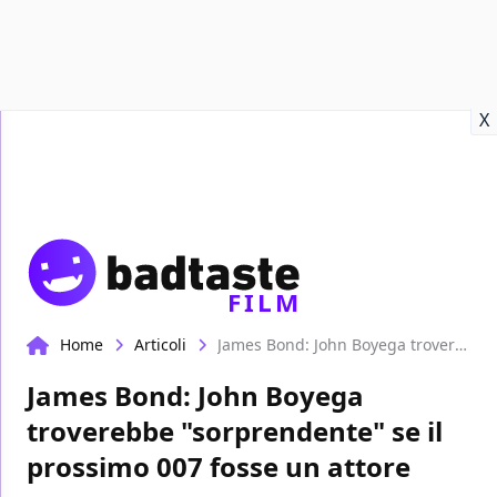
Recensioni
Format video
Marvel
Netflix
Disney+
Prime
X
FILM
Home
Articoli
James Bond: John Boyega troverebbe "sorprendente" se il prossimo 007 fosse un attore nero
James Bond: John Boyega
troverebbe "sorprendente" se il
prossimo 007 fosse un attore