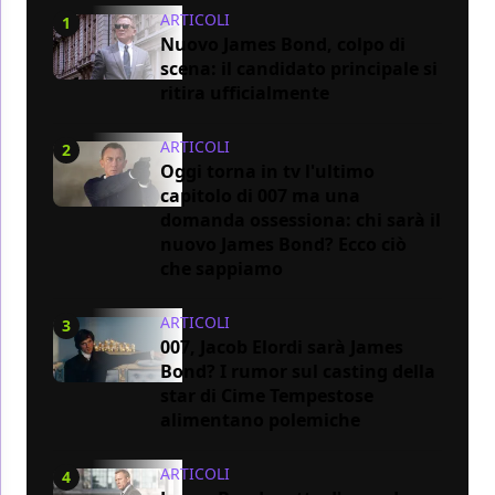
ARTICOLI
1
Nuovo James Bond, colpo di
scena: il candidato principale si
ritira ufficialmente
ARTICOLI
2
Oggi torna in tv l'ultimo
capitolo di 007 ma una
domanda ossessiona: chi sarà il
nuovo James Bond? Ecco ciò
che sappiamo
ARTICOLI
3
007, Jacob Elordi sarà James
Bond? I rumor sul casting della
star di Cime Tempestose
alimentano polemiche
ARTICOLI
4