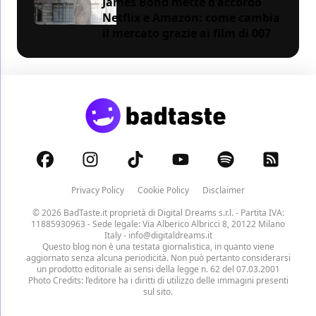
James Bond mette d'accordo
Netflix e Amazon: come cambia
il mercato grazie ai film di 007
Privacy Policy
Cookie Policy
Disclaimer
© 2026 BadTaste.it proprietà di
Digital Dreams s.r.l.
- Partita IVA:
11885930963 - Sede legale: Via Alberico Albricci 8, 20122 Milano
Italy -
info@digitaldreams.it
Questo blog non è una testata giornalistica, in quanto viene
aggiornato senza alcuna periodicità. Non può pertanto considerarsi
un prodotto editoriale ai sensi della legge n. 62 del 07.03.2001
Photo Credits: l’editore ha i diritti di utilizzo delle immagini presenti
sul sito.