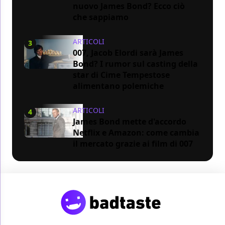
nuovo James Bond? Ecco ciò
che sappiamo
ARTICOLI
3
007, Jacob Elordi sarà James
Bond? I rumor sul casting della
star di Cime Tempestose
alimentano polemiche
ARTICOLI
4
James Bond mette d'accordo
Netflix e Amazon: come cambia
il mercato grazie ai film di 007