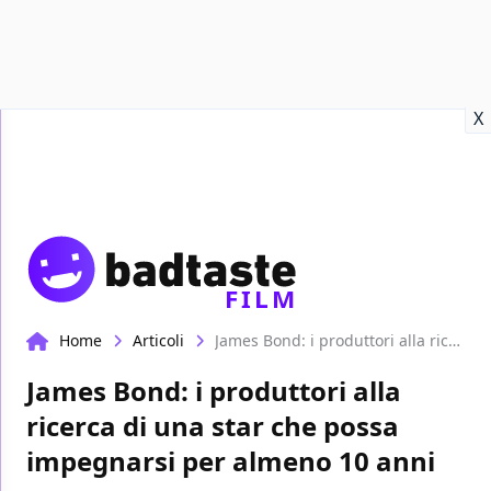
Recensioni
Format video
Marvel
Netflix
Disney+
Prime
X
FILM
Home
Articoli
James Bond: i produttori alla ricerca di una star che possa impegnarsi per almeno 10 anni
James Bond: i produttori alla
ricerca di una star che possa
impegnarsi per almeno 10 anni