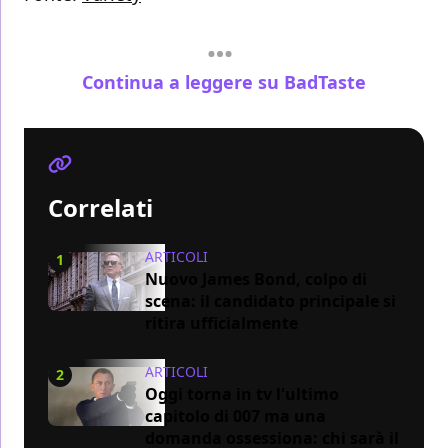
Continua a leggere su BadTaste
Correlati
ARTICOLI
1
Nuovo James Bond, colpo di
scena: il candidato principale si
ritira ufficialmente
ARTICOLI
2
Oggi torna in tv l'ultimo
capitolo di 007 ma una
domanda ossessiona: chi sarà il