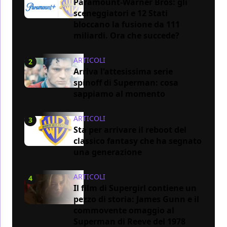
Paramount-Warner Bros: gli
sceneggiatori e 12 Stati
bloccano la fusione da 111
miliardi. Ora che succede?
ARTICOLI
2
Arriva l'attesissima serie
spinoff di Superman: cosa
sappiamo al momento
ARTICOLI
3
Sta per arrivare il reboot del
classico fantasy che ha segnato
una generazione
ARTICOLI
4
Il film di Supergirl contiene un
pezzo di storia: James Gunn e il
commovente omaggio al
Superman di Reeve del 1978