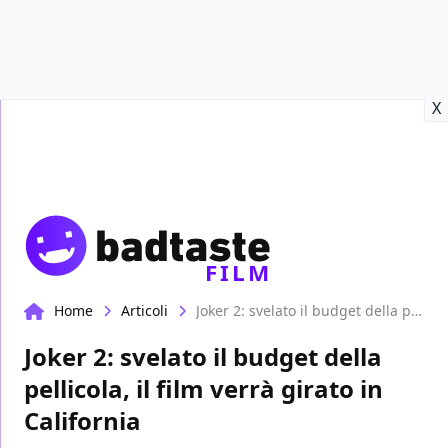
Recensioni
Format video
Marvel
Netflix
Disney+
Prime
X
FILM
Home
Articoli
Joker 2: svelato il budget della pellicola, il film verrà girato in California
Joker 2: svelato il budget della
pellicola, il film verrà girato in
California