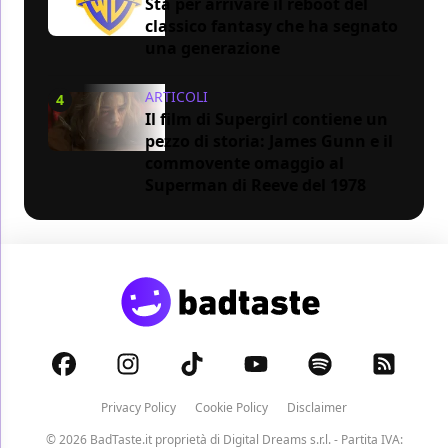
Sta per arrivare il reboot del
classico fantasy che ha segnato
una generazione
ARTICOLI
4
Il film di Supergirl contiene un
pezzo di storia: James Gunn e il
commovente omaggio al
Superman di Reeve del 1978
Privacy Policy
Cookie Policy
Disclaimer
© 2026 BadTaste.it proprietà di
Digital Dreams s.r.l.
- Partita IVA: