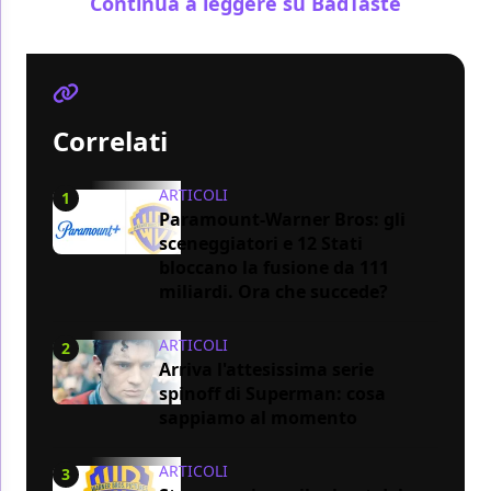
Continua a leggere su BadTaste
Correlati
ARTICOLI
1
Paramount-Warner Bros: gli
sceneggiatori e 12 Stati
bloccano la fusione da 111
miliardi. Ora che succede?
ARTICOLI
2
Arriva l'attesissima serie
spinoff di Superman: cosa
sappiamo al momento
ARTICOLI
3