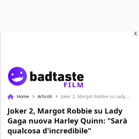
Recensioni
Format video
Marvel
Netflix
Disney+
Prime
X
FILM
Home
Articoli
Joker 2, Margot Robbie su Lady Gaga nuova Harley Quinn: "Sarà qualcosa d'incredibile"
Joker 2, Margot Robbie su Lady
Gaga nuova Harley Quinn: "Sarà
qualcosa d'incredibile"