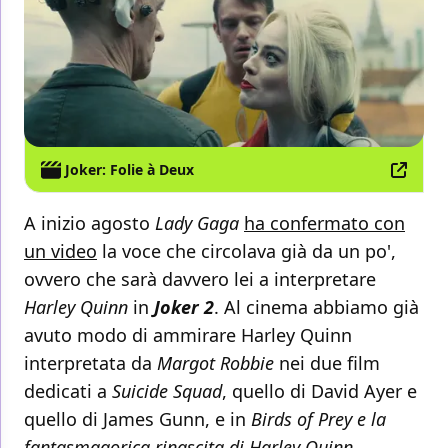
Joker: Folie à Deux
A inizio agosto
Lady Gaga
ha confermato con
un video
la voce che circolava già da un po',
ovvero che sarà davvero lei a interpretare
Harley Quinn
in
Joker 2
. Al cinema abbiamo già
avuto modo di ammirare Harley Quinn
interpretata da
Margot Robbie
nei due film
dedicati a
Suicide Squad
, quello di David Ayer e
quello di James Gunn, e in
Birds of Prey e la
fantasmagorica rinascita di Harley Quinn
,