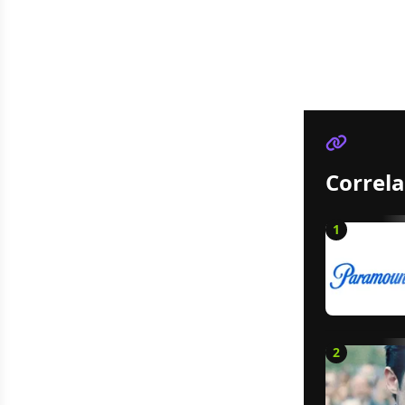
Correla
1
2