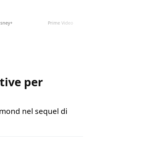
isney+
Prime Video
ative per
umond nel sequel di