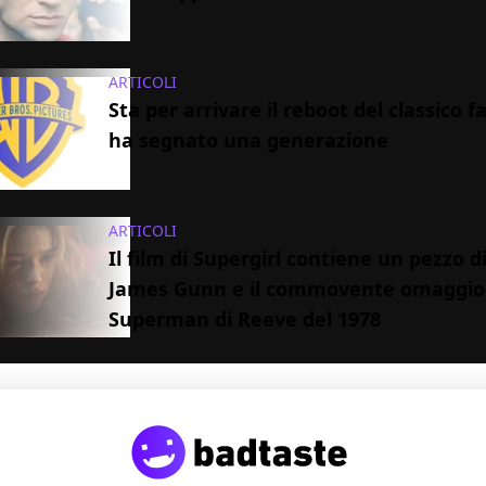
ARTICOLI
Sta per arrivare il reboot del classico 
ha segnato una generazione
ARTICOLI
Il film di Supergirl contiene un pezzo di
James Gunn e il commovente omaggio
Superman di Reeve del 1978