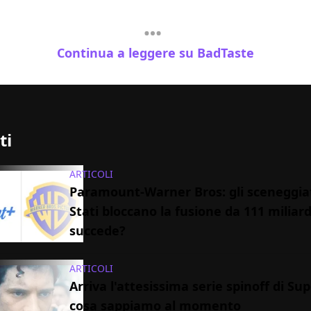
Continua a leggere su BadTaste
ti
ARTICOLI
Paramount-Warner Bros: gli sceneggiat
Stati bloccano la fusione da 111 miliard
succede?
ARTICOLI
Arriva l'attesissima serie spinoff di S
cosa sappiamo al momento