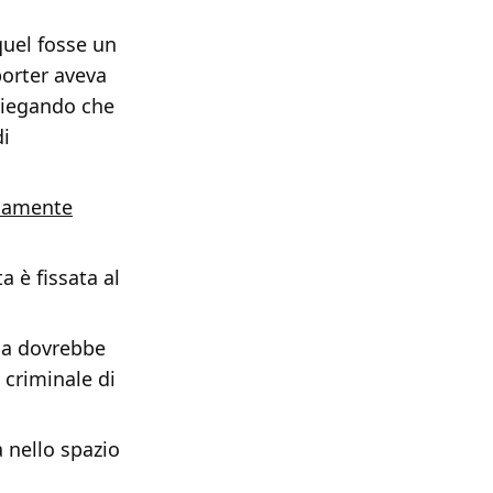
equel fosse un
orter aveva
spiegando che
di
ttamente
a è fissata al
ma dovrebbe
 criminale di
a nello spazio