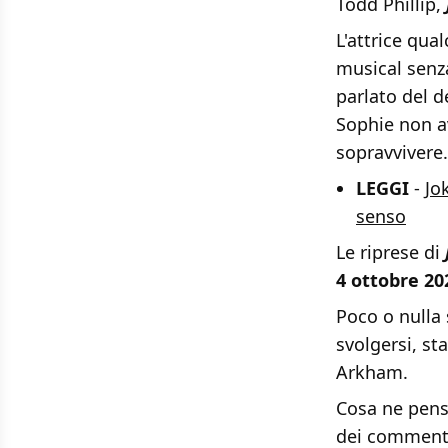
Todd Phillip,
L'attrice qua
musical senza
parlato del 
Sophie non a
sopravvivere.
LEGGI
-
Jo
senso
Le riprese di
4 ottobre 20
Poco o nulla
svolgersi, st
Arkham.
Cosa ne pensa
dei commenti