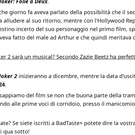
Joker: Folie à Deux
.
lche giorno fa aveva parlato della possibilità che il s
 alludere al suo ritorno, mentre con l'
Hollywood Rep
destino incerto del suo personaggio nel primo film, 
veva fatto del male ad Arthur e che quindi meritava 
ker 2 sarà un musical? Secondo Zazie Beetz ha perfe
Joker 2
inizieranno a dicembre, mentre la data d'uscit
24
.
 sappiamo del film se non che buona parte della tra
ando alle prime voci di corridoio, presso il manicomio
te? Se siete iscritti a BadTaste+ potete dire la vostr
 qua sotto!