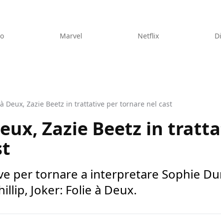
eo
Marvel
Netflix
D
e à Deux, Zazie Beetz in trattative per tornare nel cast
Deux, Zazie Beetz in tratt
st
tive per tornare a interpretare Sophie D
illip, Joker: Folie à Deux.