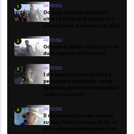
ARTICOLI
1
Odissea trascina Universal
oltre i 4 miliardi di dollari: è il
primo studio a riuscirci nel 2026
ARTICOLI
2
Odissea di Nolan finisce su X: la
dura risposta di Universal
ARTICOLI
3
I dinosauri in Jurassic Park 2
pesavano 9 tonnellate: come
Spielberg girò scene impossibili
(e altre curiosità)
ARTICOLI
4
Il retroscena che non conosci
su Sam Neill e Jurassic Park: un
altro attore doveva essere Alan