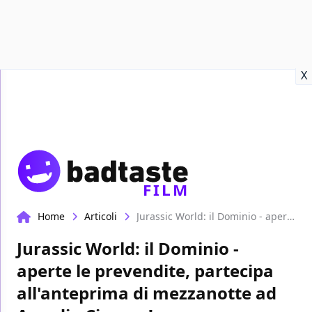
Recensioni
Format video
Marvel
Netflix
Disney+
Prime
X
FILM
Home
Articoli
Jurassic World: il Dominio - aperte le prevendite, partecipa all'anteprima di mezzanotte ad Arcadia Cinema!
Jurassic World: il Dominio -
aperte le prevendite, partecipa
all'anteprima di mezzanotte ad