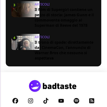
ARTICOLI
3
Il film di Supergirl contiene un
pezzo di storia: James Gunn e il
commovente omaggio al
Superman di Reeve del 1978
ARTICOLI
4
Il trono di spade: direttamente
dal CinemaCon, l'annuncio di
Warner Bros che nessuno si
aspettava