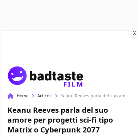
Recensioni
Format video
Marvel
Netflix
Disney+
Prime
X
FILM
Home
Articoli
Keanu Reeves parla del suo amore per progetti sci-fi tipo Matrix o Cyberpunk 2077
Keanu Reeves parla del suo
amore per progetti sci-fi tipo
Matrix o Cyberpunk 2077