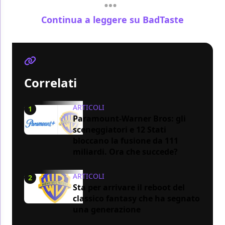
Continua a leggere su BadTaste
Correlati
ARTICOLI
1
Paramount-Warner Bros: gli
sceneggiatori e 12 Stati
bloccano la fusione da 111
miliardi. Ora che succede?
ARTICOLI
2
Sta per arrivare il reboot del
classico fantasy che ha segnato
una generazione