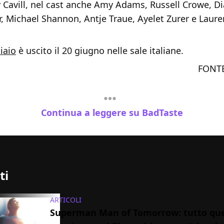
y Cavill, nel cast anche Amy Adams, Russell Crowe, D
r, Michael Shannon, Antje Traue, Ayelet Zurer e Laur
iaio
è uscito il 20 giugno nelle sale italiane.
FONT
Continua a leggere su BadTaste
ti
ARTICOLI
Superman Man of Tomorrow: tutto que