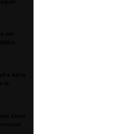
sequel
ea del
bblico
ll e Adria
a (e
James Gunn
annuncio