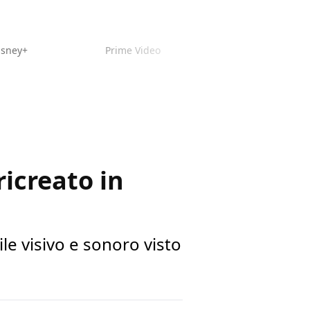
isney+
Prime Video
ricreato in
tile visivo e sonoro visto