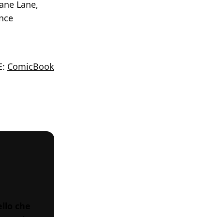
iane Lane,
ence
E:
ComicBook
llo che