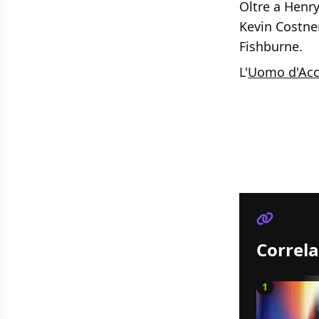
Oltre a Henr
Kevin Costne
Fishburne.
L'
Uomo d'Acc
Correla
1