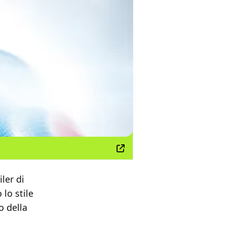
ler di
 lo stile
o della