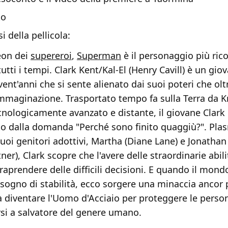
to
i della pellicola:
eon dei
supereroi
,
Superman
è il personaggio più rico
 tutti i tempi. Clark Kent/Kal-El (Henry Cavill) è un gio
vent'anni che si sente alienato dai suoi poteri che o
immaginazione. Trasportato tempo fa sulla Terra da K
cnologicamente avanzato e distante, il giovane Clark
to dalla domanda "Perché sono finito quaggiù?". Pla
suoi genitori adottivi, Martha (Diane Lane) e Jonathan
ner), Clark scopre che l'avere delle straordinarie abi
raprendere delle difficili decisioni. E quando il mond
sogno di stabilità, ecco sorgere una minaccia ancor 
à diventare l'Uomo d'Acciaio per proteggere le pers
rsi a salvatore del genere umano.