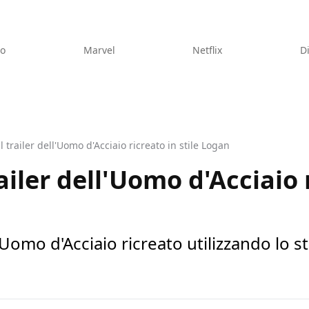
eo
Marvel
Netflix
D
l trailer dell'Uomo d'Acciaio ricreato in stile Logan
railer dell'Uomo d'Acciaio 
l'Uomo d'Acciaio ricreato utilizzando lo s