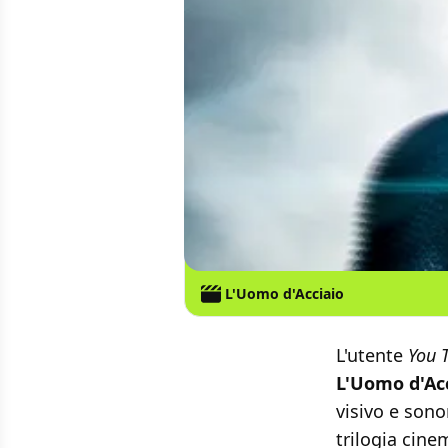
L'Uomo d'Acciaio
L'utente
You 
L'Uomo d'Ac
visivo e sono
trilogia cin