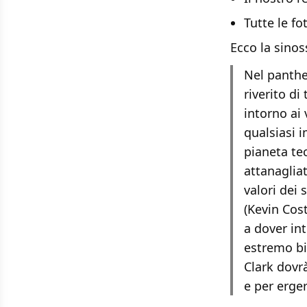
Tutte le fo
Ecco la sinoss
Nel panth
riverito di
intorno ai 
qualsiasi 
pianeta te
attanaglia
valori dei 
(Kevin Cost
a dover int
estremo bi
Clark dovr
e per erge