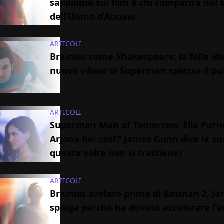
sappiamo sul film e chi comparirà nel 
dell’Uomo d’Acciaio
ARTICOLI
Brainiac come Shakespeare: la folle id
nuovo villain di Superman spiazza il pu
ARTICOLI
Superman Man of Tomorrow, Ella Purne
Arjona nel cast? James Gunn dice la su
questa volta non si trattiene)
ARTICOLI
Brainiac svelato prima di Batman 2, 
spiega perché ha dovuto accelerare l'