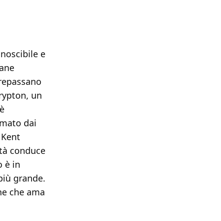
noscibile e
vane
ltrepassano
rypton, un
 è
smato dai
 Kent
lità conduce
o è in
più grande.
one che ama