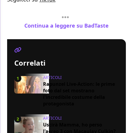
Continua a leggere su BadTaste
Correlati
ARTICOLI
1
Rapunzel Live-Action: le prime
foto dal set mostrano
l'incredibile costume della
protagonista
ARTICOLI
2
Uscirà Mamma, ho perso
l'aereo 3 con Macaulay Culkin?