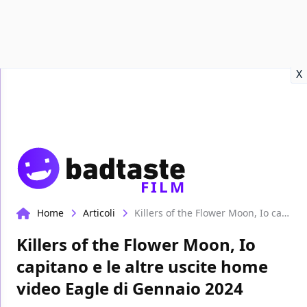
Recensioni
Format video
Marvel
Netflix
Disney+
Prime
X
FILM
Home
Articoli
Killers of the Flower Moon, Io capitano e le altre uscite home video Eagle di Gennaio 2024
Killers of the Flower Moon, Io
capitano e le altre uscite home
video Eagle di Gennaio 2024