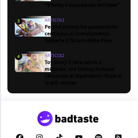
"Disney è entusiasta dell'idea"
ARTICOLI
3
Perché Disney ha annunciato
centinaia di licenziamenti:
traballa il futuro della Pixar
ARTICOLI
4
Toy Story 5 vola verso il
miliardo, ma Disney licenzia
centinaia di dipendenti: Pixar è
la più colpita