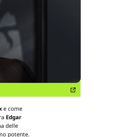
x
e come
ura
Edgar
a delle
omo potente.