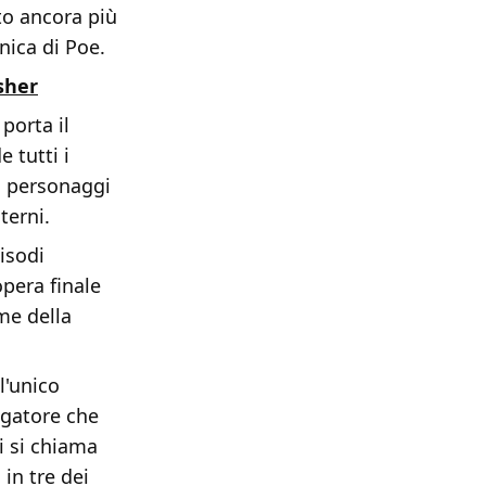
to ancora più
onica di Poe.
sher
porta il
 tutti i
a personaggi
terni.
isodi
opera finale
ome della
l'unico
tigatore che
i si chiama
in tre dei