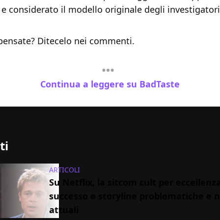
 e considerato il modello originale degli investigatori
pensate? Ditecelo nei commenti.
Continua a leggere su BadTaste
ti
ARTICOLI
Su Netflix, la sitcom cult per eccellenza
successo e storyline problematiche e 
attuali