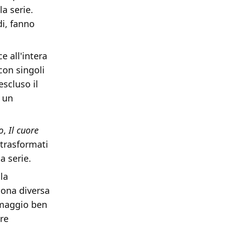
la serie.
di, fanno
e all'intera
con singoli
escluso il
o un
o
,
Il cuore
 trasformati
a serie.
la
sona diversa
omaggio ben
ere