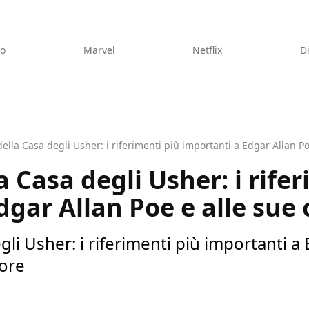
eo
Marvel
Netflix
D
ella Casa degli Usher: i riferimenti più importanti a Edgar Allan P
 Casa degli Usher: i rife
dgar Allan Poe e alle sue
li Usher: i riferimenti più importanti a 
tore