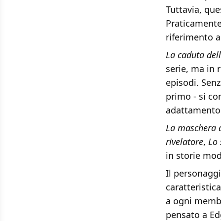
Tuttavia, que
Praticamente 
riferimento ag
La caduta del
serie, ma in 
episodi. Senz
primo - si co
adattamento 
La maschera d
rivelatore
,
Lo 
in storie mod
Il personagg
caratteristi
a ogni membr
pensato a Edg