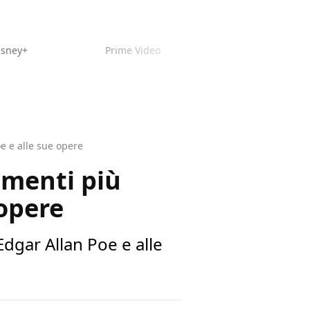
isney+
Prime Video
oe e alle sue opere
rimenti più
 opere
Edgar Allan Poe e alle