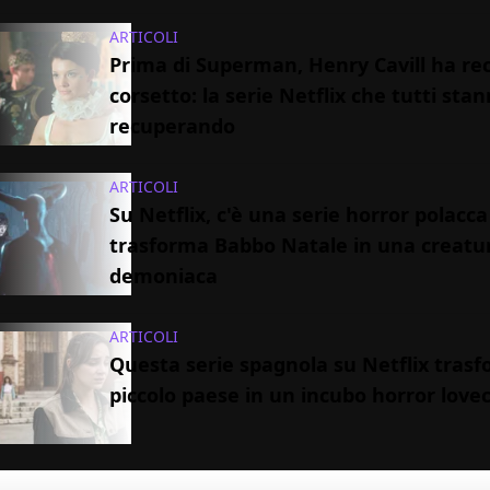
ARTICOLI
Prima di Superman, Henry Cavill ha rec
corsetto: la serie Netflix che tutti sta
recuperando
ARTICOLI
Su Netflix, c'è una serie horror polacc
trasforma Babbo Natale in una creatu
demoniaca
ARTICOLI
Questa serie spagnola su Netflix tras
piccolo paese in un incubo horror love