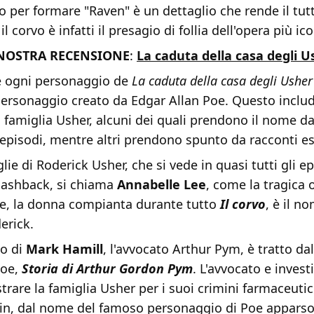
per formare "Raven" è un dettaglio che rende il tut
il corvo è infatti il presagio di follia dell'opera più ic
 NOSTRA RECENSIONE
:
La caduta della casa degli U
e ogni personaggio de
La caduta della casa degli Usher
ersonaggio creato da Edgar Allan Poe. Questo include
 famiglia Usher, alcuni dei quali prendono il nome d
i episodi, mentre altri prendono spunto da racconti es
ie di Roderick Usher, che si vede in quasi tutti gli ep
flashback, si chiama
Annabelle Lee
, come la tragica 
re, la donna compianta durante tutto
Il corvo
, è il n
erick.
io di
Mark Hamill
, l'avvocato Arthur Pym, è tratto dal
Poe,
Storia di Arthur Gordon Pym
. L'avvocato e inves
strare la famiglia Usher per i suoi crimini farmaceutic
n, dal nome del famoso personaggio di Poe apparso 