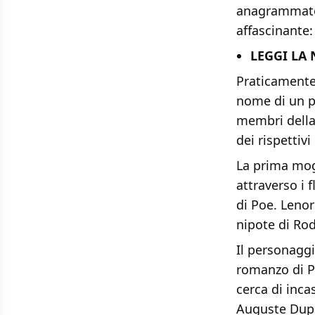
anagrammato 
affascinante: 
LEGGI LA
Praticament
nome di un p
membri della
dei rispettiv
La prima mogl
attraverso i 
di Poe. Leno
nipote di Rod
Il personagg
romanzo di 
cerca di inca
Auguste Dupi