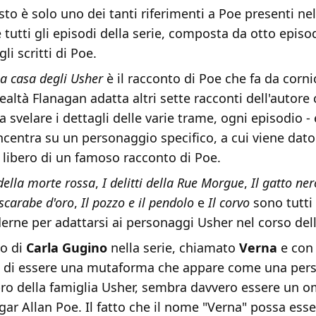
sto è solo uno dei tanti riferimenti a Poe presenti nel
tutti gli episodi della serie, composta da otto episo
li scritti di Poe.
la casa degli Usher
è il racconto di Poe che fa da cornic
realtà Flanagan adatta altri sette racconti dell'autore 
a svelare i dettagli delle varie trame, ogni episodio - 
ncentra su un personaggio specifico, a cui viene dat
libero di un famoso racconto di Poe.
ella morte rossa
,
I delitti della Rue Morgue
,
Il gatto ner
scarabe d'oro
,
Il pozzo e il pendolo
e
Il corvo
sono tutti
erne per adattarsi ai personaggi Usher nel corso dell
io di
Carla Gugino
nella serie, chiamato
Verna
e con 
ca di essere una mutaforma che appare come una per
o della famiglia Usher, sembra davvero essere un 
ar Allan Poe. Il fatto che il nome "Verna" possa ess