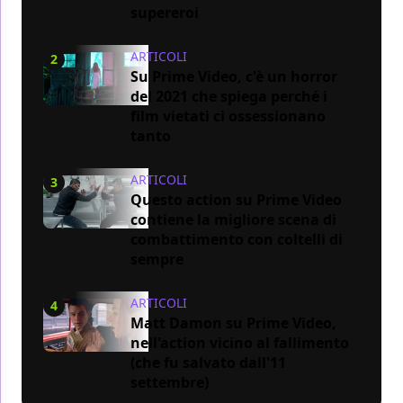
supereroi
ARTICOLI
2
Su Prime Video, c'è un horror
del 2021 che spiega perché i
film vietati ci ossessionano
tanto
ARTICOLI
3
Questo action su Prime Video
contiene la migliore scena di
combattimento con coltelli di
sempre
ARTICOLI
4
Matt Damon su Prime Video,
nell'action vicino al fallimento
(che fu salvato dall'11
settembre)