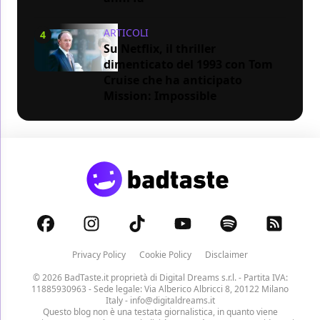
ARTICOLI
4
Su Netflix, il thriller
dimenticato del 1993 con Tom
Cruise che ha anticipato
Mission: Impossible
Privacy Policy
Cookie Policy
Disclaimer
© 2026 BadTaste.it proprietà di
Digital Dreams s.r.l.
- Partita IVA:
11885930963 - Sede legale: Via Alberico Albricci 8, 20122 Milano
Italy -
info@digitaldreams.it
Questo blog non è una testata giornalistica, in quanto viene