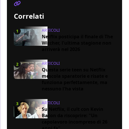
Correlati
ARTICOLI
1
Netflix posticipa il finale di The
Witcher, l'ultima stagione non
arriverà nel 2026
ARTICOLI
2
Questa serie teen su Netflix
mescola sparatorie e risate e
funziona perfettamente, ma
nessuno l'ha vista
ARTICOLI
3
Su Netflix, il cult con Kevin
Bacon da riscoprire: "Un
capolavoro incompreso di 26
anni fa"