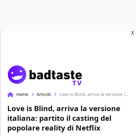
Recensioni
Format video
Marvel
Netflix
Disney+
Prime
X
TV
Home
Articoli
Love is Blind, arriva la versione italiana: partito il casting del popolare reality di Netflix
Love is Blind, arriva la versione
italiana: partito il casting del
popolare reality di Netflix