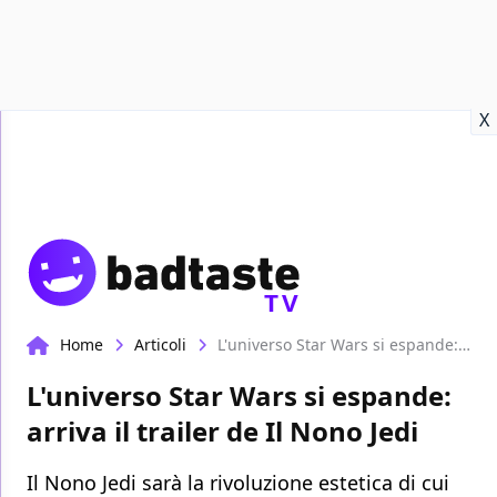
Recensioni
Format video
Marvel
Netflix
Disney+
Prime
X
TV
Home
Articoli
L'universo Star Wars si espande: arriva il trailer de Il Nono Jedi
L'universo Star Wars si espande:
arriva il trailer de Il Nono Jedi
Il Nono Jedi sarà la rivoluzione estetica di cui