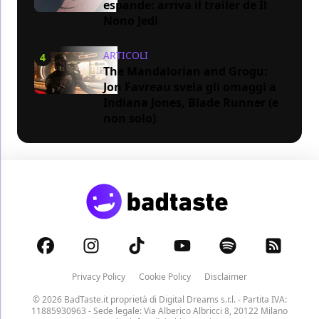
espande: arriva il trailer de Il
Nono Jedi
ARTICOLI
4
The Mandalorian and Grogu:
Jon Favreau svela gli omaggi a
Indiana Jones, Blade Runner (e
non solo)
Privacy Policy
Cookie Policy
Disclaimer
© 2026 BadTaste.it proprietà di
Digital Dreams s.r.l.
- Partita IVA:
11885930963 - Sede legale: Via Alberico Albricci 8, 20122 Milano