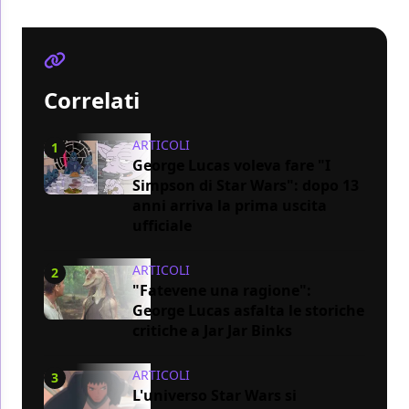
Correlati
ARTICOLI
1
George Lucas voleva fare "I
Simpson di Star Wars": dopo 13
anni arriva la prima uscita
ufficiale
ARTICOLI
2
"Fatevene una ragione":
George Lucas asfalta le storiche
critiche a Jar Jar Binks
ARTICOLI
3
L'universo Star Wars si