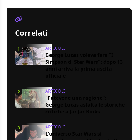
Correlati
ARTICOLI
1
George Lucas voleva fare "I
Simpson di Star Wars": dopo 13
anni arriva la prima uscita
ufficiale
ARTICOLI
2
"Fatevene una ragione":
George Lucas asfalta le storiche
critiche a Jar Jar Binks
ARTICOLI
3
L'universo Star Wars si