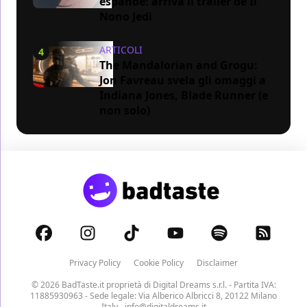
espande: arriva il trailer de Il
Nono Jedi
ARTICOLI
4
The Mandalorian and Grogu:
Jon Favreau svela gli omaggi a
Indiana Jones, Blade Runner (e
non solo)
Privacy Policy
Cookie Policy
Disclaimer
© 2026 BadTaste.it proprietà di
Digital Dreams s.r.l.
- Partita IVA:
11885930963 - Sede legale: Via Alberico Albricci 8, 20122 Milano
Italy -
info@digitaldreams.it