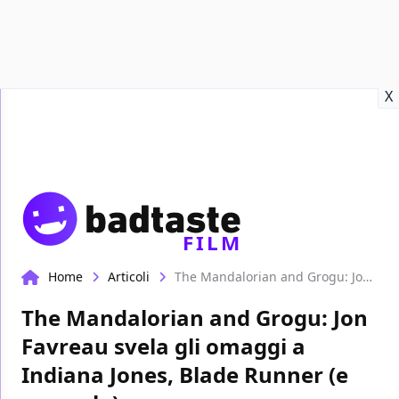
Recensioni
Format video
Marvel
Netflix
Disney+
Prime
X
FILM
Home
Articoli
The Mandalorian and Grogu: Jon Favreau svela gli omaggi a Indiana Jones, Blade Runner (e non solo)
The Mandalorian and Grogu: Jon
Favreau svela gli omaggi a
Indiana Jones, Blade Runner (e