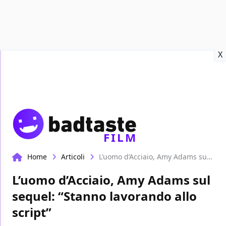
Recensioni
Format video
Marvel
Netflix
Disney+
Prime
X
FILM
Home
Articoli
L’uomo d’Acciaio, Amy Adams sul sequel: “Stanno lavorando allo script”
L’uomo d’Acciaio, Amy Adams sul
sequel: “Stanno lavorando allo
script”