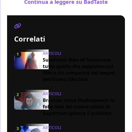
Continua a leggere su BadTaste
Correlati
ARTICOLI
1
Superman Man of Tomorrow:
tutto quello che sappiamo sul
film e chi comparirà nel sequel
dell’Uomo d’Acciaio
ARTICOLI
2
Brainiac come Shakespeare: la
folle idea del nuovo villain di
Superman spiazza il pubblico
ARTICOLI
3