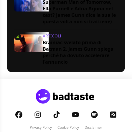
Superman Man of Tomorrow,
Ella Purnell e Adria Arjona nel
cast? James Gunn dice la sua (e
questa volta non si trattiene)
ARTICOLI
4
Brainiac svelato prima di
Batman 2, James Gunn spiega
perché ha dovuto accelerare
l'annuncio
Privacy Policy
Cookie Policy
Disclaimer