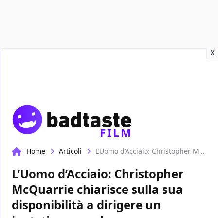
Recensioni
Format video
Marvel
Netflix
Disney+
Prime
X
FILM
Home
Articoli
L’Uomo d’Acciaio: Christopher McQuarrie chiarisce sulla sua disponibilità a dirigere un ipotetico sequel
L’Uomo d’Acciaio: Christopher
McQuarrie chiarisce sulla sua
disponibilità a dirigere un