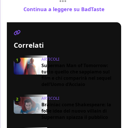
Continua a leggere su BadTaste
Correlati
ARTICOLI
1
Superman Man of Tomorrow:
tutto quello che sappiamo sul
film e chi comparirà nel sequel
dell’Uomo d’Acciaio
ARTICOLI
2
Brainiac come Shakespeare: la
folle idea del nuovo villain di
Superman spiazza il pubblico