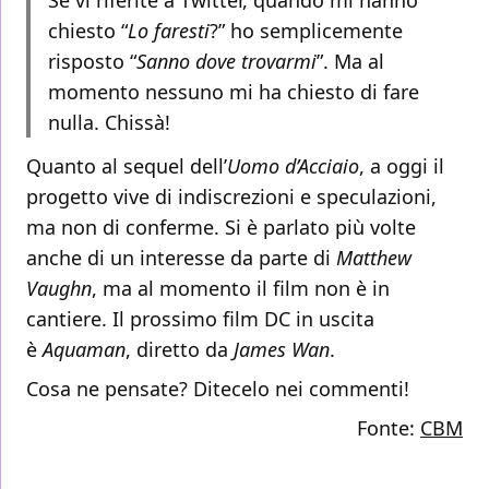
Se vi riferite a Twitter, quando mi hanno
chiesto “
Lo faresti
?” ho semplicemente
risposto “
Sanno dove trovarmi
”. Ma al
momento nessuno mi ha chiesto di fare
nulla. Chissà!
Quanto al sequel dell’
Uomo d’Acciaio
, a oggi il
progetto vive di indiscrezioni e speculazioni,
ma non di conferme. Si è parlato più volte
anche di un interesse da parte di
Matthew
Vaughn
, ma al momento il film non è in
cantiere. Il prossimo film DC in uscita
è
Aquaman
, diretto da
James Wan
.
Cosa ne pensate? Ditecelo nei commenti!
Fonte:
CBM