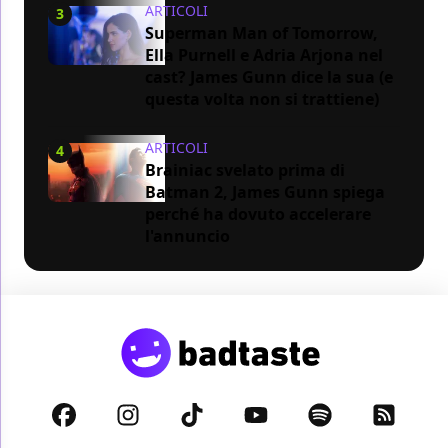
ARTICOLI
3
Superman Man of Tomorrow,
Ella Purnell e Adria Arjona nel
cast? James Gunn dice la sua (e
questa volta non si trattiene)
ARTICOLI
4
Brainiac svelato prima di
Batman 2, James Gunn spiega
perché ha dovuto accelerare
l'annuncio